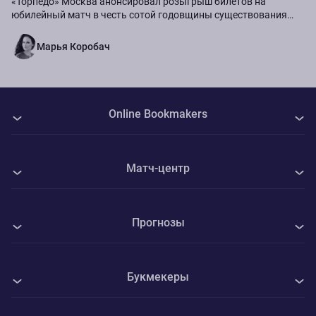
«Торпедо» Москва анонсировал розыгрыш билетов на
юбилейный матч в честь сотой годовщины существования
команды.
Марья Коробач
Online Bookmakers
О нас
Матч-центр
Авторы
Все матчи
Контакты
Прогнозы
Енисей - Текстильщик
Политика Cookie
Все прогнозы на спорт
Кембридж Юнайтед - Барнет
Конфиденциальность
Букмекеры
Футбол
Крылья Советов - Балтика
Адреса ППС