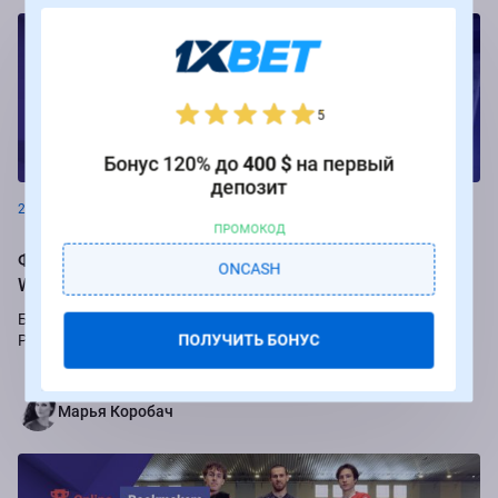
5
Новости
Бонус 120% до
400 $
на первый
депозит
26.08.2024
ПРОМОКОД
Фрибеты до 250 000 рублей за ставки на РПЛ от БК
ONCASH
Winline
Букмекер Winline подарит бесплатные ставки за пари на игры
ПОЛУЧИТЬ БОНУС
Российской Премьер-лиги.
Марья Коробач