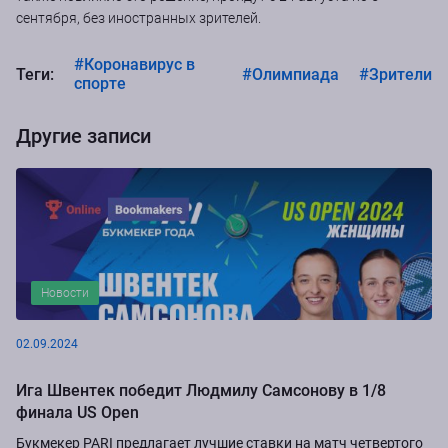
сентября, без иностранных зрителей.
#Коронавирус в
Теги:
#Олимпиада
#Зрители
спорте
Другие записи
Новости
02.09.2024
Ига Швентек победит Людмилу Самсонову в 1/8
финала US Open
Букмекер PARI предлагает лучшие ставки на матч четвертого