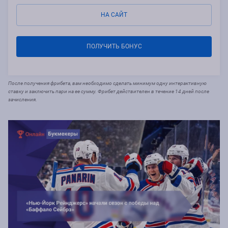
НА САЙТ
ПОЛУЧИТЬ БОНУС
После получения фрибета, вам необходимо сделать минимум одну интерактивную
ставку и заключить пари на ее сумму. Фрибет действителен в течение 14 дней после
зачисления.