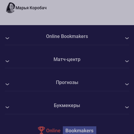
команды.
Марья Коробач
Online Bookmakers
О нас
Матч-центр
Авторы
Все матчи
Контакты
Прогнозы
Торпедо Москва - ФК Сочи
Политика Cookie
Все прогнозы на спорт
Уиком - Стивенэйдж
Конфиденциальность
Букмекеры
Футбол
Вулверхэмптон - Порт Вейл
Адреса ППС
1xBet
Хоккей
Мидлсбро - Рексем