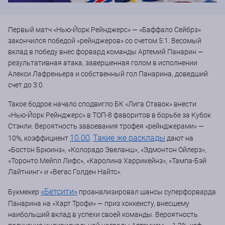
Первый матч «Нью-Йорк Рейнджерс» ― «Баффало Сейбрз»
закончился победой «рейнджеров» со счетом 5:1. Весомый
вклад в победу внес форвард команды Артемий Панарин ―
результативная атака, завершенная голом в исполнении
Алекси Лафреньера и собственный гол Панарина, доведший
счет до 3:0.
Такое бодрое начало сподвигло БК «Лига Ставок» внести
«Нью-Йорк Рейнджерс» в ТОП-8 фаворитов в борьбе за Кубок
Стэнли. Вероятность завоевания трофея «рейнджерами» ―
10.00
Такие же расклады
10%, коэффициент
.
дают на
«Бостон Брюинз», «Колорадо Эвеланш», «Эдмонтон Ойлерз»,
«Торонто Мейпл Лифс», «Каролина Харрикейнз», «Тампа-Бэй
Лайтнинг» и «Вегас Голден Найтс».
«Бетсити»
Букмекер
проанализировал шансы суперфорварда
Панарина на «Харт Трофи» ― приз хоккеисту, внесшему
наибольший вклад в успехи своей команды. Вероятность