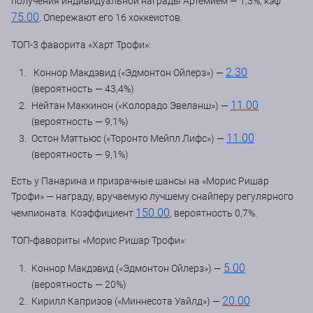
получения индивидуальной награды Артемием ― 1,3%, кэф
75.00
. Опережают его 16 хоккеистов.
ТОП-3 фаворита «Харт Трофи»:
2.30
Коннор Макдэвид («Эдмонтон Ойлерз») ―
(вероятность ― 43,4%)
11.00
Нейтан Маккинон («Колорадо Эвеланш») ―
(вероятность ― 9,1%)
11.00
Остон Мэттьюс («Торонто Мейпл Лифс») ―
(вероятность ― 9,1%)
Есть у Панарина и призрачные шансы на «Морис Ришар
Трофи» ― награду, вручаемую лучшему снайперу регулярного
150.00
чемпионата. Коэффициент
, вероятность 0,7%.
ТОП-фавориты «Морис Ришар Трофи»:
5.00
Коннор Макдэвид («Эдмонтон Ойлерз») ―
(вероятность ― 20%)
20.00
Кирилл Капризов («Миннесота Уайлд») ―