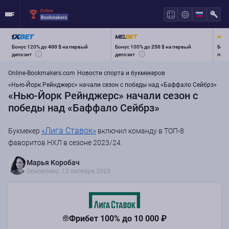
Бонус 120% до
400 $
на первый
Бонус 100% до
250 $
на первый
Бону
депозит
депозит
перв
Online-Bookmakers.com
Новости спорта и букмекеров
«Нью-Йорк Рейнджерс» начали сезон с победы над «Баффало Сейбрз»
«Нью-Йорк Рейнджерс» начали сезон с
победы над «Баффало Сейбрз»
«Лига Ставок»
Букмекер
включил команду в ТОП-8
фаворитов НХЛ в сезоне 2023/24.
Марья Коробач
Обновлено: 13 октября 2023
Фрибет 100% до
10 000 ₽