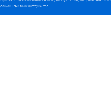
ра данных о том, как посетители взаимодействуют с ним, мы применяем в том 
Подробнее
зованием нами таких инструментов.