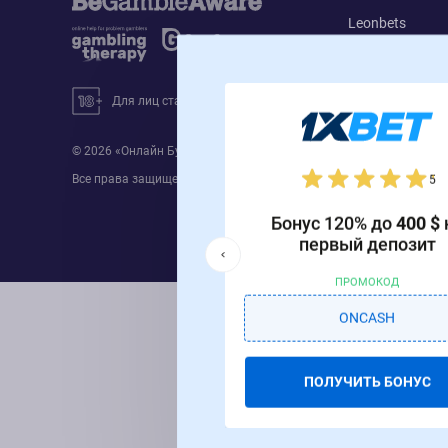
Leonbets
Melbet
Для лиц старше 18 лет
Betwinner
Marathonbet
© 2026 «Онлайн Букмекеры»
Все права защищены
4.8
5
Pin-Up
Бонус 120% до
400 $
первый депозит
ПРОМОКОД
ONCASH
ПОЛУЧИТЬ БОНУС
ПОЛУЧИТЬ БОНУС