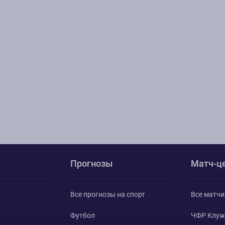
Прогнозы
Матч-ц
Все прогнозы на спорт
Все матчи
Футбол
ЧФР Клуж 