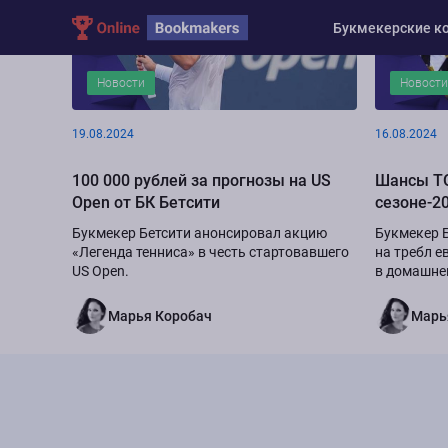
Букмекерские к
Новости
Новости
19.08.2024
16.08.2024
100 000 рублей за прогнозы на US
Шансы ТО
Open от БК Бетсити
сезоне-2
Букмекер Бетсити анонсировал акцию
Букмекер Б
«Легенда тенниса» в честь стартовавшего
на требл е
US Open.
в домашнем
Лиге чемпи
Марья Коробач
Марь