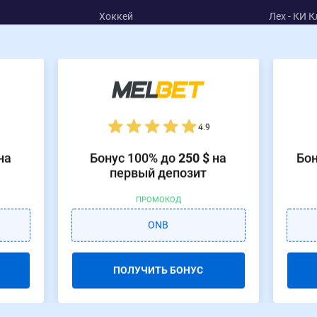
Хоккей
Лех - КИ 
Теннис
Динамо Ки
UFC
Зальцбург
Баскетбол
ИФК Гётебо
4.9
на
Бонус 100% до
250 $
на
Бон
первый депозит
ПРОМОКОД
ONB
ПОЛУЧИТЬ БОНУС