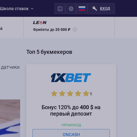
Школа ставок
ВХОД
ый
Фрибеты до
20 000 ₽
Топ 5 букмекеров
 датчики
5
Бонус 120% до
400 $
на
первый депозит
ПРОМОКОД
ONCASH