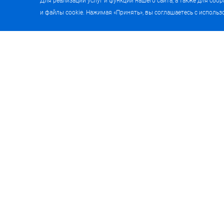
Для реализации услуг и функций нашего сайта, а также для сбо
и файлы cookie. Нажимая «Принять», вы соглашаетесь с исполь
Букмекеры
1xBet
ПРИ ПРИЗНАКАХ ЗАВИСИМОСТИ
ОБРАТИТЕСЬ К СПЕЦИАЛИСТУ
Parimatch
Leonbets
Melbet