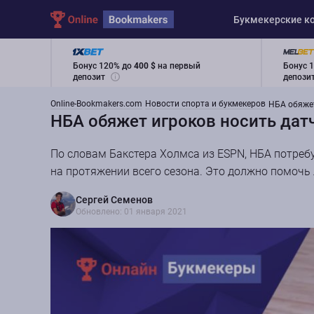
Букмекерские к
Бонус 120% до
400 $
на первый
Бонус 
депозит
депози
Online-Bookmakers.com
Новости спорта и букмекеров
НБА обяжет
НБА обяжет игроков носить дат
По словам Бакстера Холмса из ESPN, НБА потребу
на протяжении всего сезона. Это должно помочь
Сергей Семенов
Обновлено: 01 января 2021