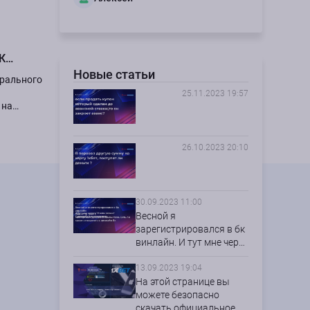
К
Новые статьи
ерального
25.11.2023 19:57
 на
годовщины
26.10.2023 20:10
30.09.2023 11:00
Весной я
зарегистрировался в бк
винлайн. И тут мне через
10 мин звонит оператор
теле 2 с просьбой
13.09.2023 19:04
подтвердить
На этой странице вы
паспортные данные в
можете безопасно
самом теле. Есть ли...
скачать официальное