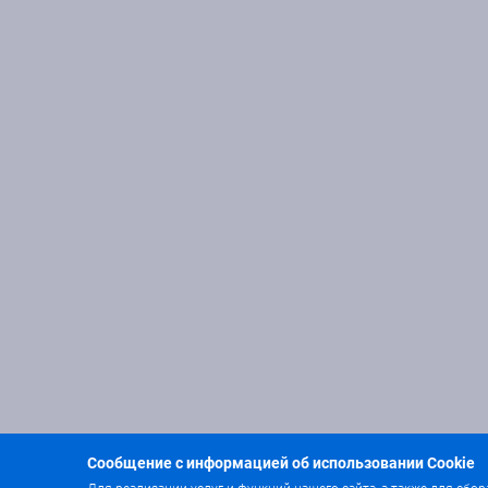
Сообщение с информацией об использовании Cookie