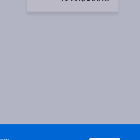
приложение 1xBet для
ставок на спорт.
Предоставляется доступ
к последней версии
приложения,...