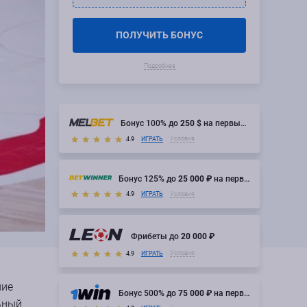
ПОЛУЧИТЬ БОНУС
Подробнее
Бонус 100% до
250 $
на первый депозит
Условия
4.9
ИГРАТЬ
Бонус 125% до
25 000 ₽
на первый депозит
Условия
4.9
ИГРАТЬ
Фрибеты до
20 000 ₽
Условия
4.9
ИГРАТЬ
ние
Бонус 500% до
75 000 ₽
на первый депозит
ьный