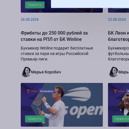
Новости
Новости
26.08.2024
23.08.2024
Фрибеты до 250 000 рублей за
БК Леон и
ставки на РПЛ от БК Winline
благотво
Букмекер Winline подарит бесплатные
Букмекерск
ставки за пари на игры Российской
футбольны
Премьер-лиги.
благотвор
кошке живе
поиск хоз
Марья Коробач
Марь
"Золотое се
Новости
Новости