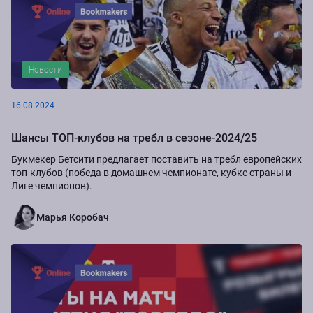
Новости
16.08.2024
Шансы ТОП-клубов на требл в сезоне-2024/25
Букмекер Бетсити предлагает поставить на требл европейских
топ-клубов (победа в домашнем чемпионате, кубке страны и
Лиге чемпионов).
Марья Коробач