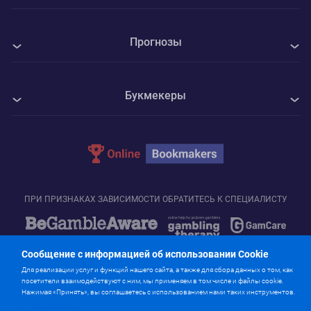
Авторы
Все матчи
Контакты
Прогнозы
Локомотив М - Акрон Тольятти
Политика Cookie
Все прогнозы на спорт
Торпедо Москва - ФК Сочи
Конфиденциальность
Букмекеры
Футбол
Ротерхэм - Вест Бромвич
Адреса ППС
1xBet
Хоккей
Челтенхэм - Чарльтон
Parimatch
Теннис
Колчестер - Саутгемптон
Leonbets
ПРИ ПРИЗНАКАХ ЗАВИСИМОСТИ ОБРАТИТЕСЬ К СПЕЦИАЛИСТУ
UFC
Melbet
Баскетбол
Сообщение с информацией об использовании Cookie
Betwinner
Для лиц старше 18 лет
© 2026 «Онлайн Букмекеры»
Для реализации услуг и функций нашего сайта, а также для сбора данных о том, как
посетители взаимодействуют с ним, мы применяем в том числе и файлы cookie.
Marathonbet
Нажимая «Принять», вы соглашаетесь с использованием нами таких инструментов.
Все права защищены
Подробнее