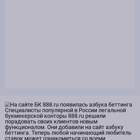
Специалисты популярной в России легальной
букмекерской конторы 888.ru решили
порадовать своих клиентов новым
функционалом. Они добавили на сайт азбуку
беттинга. Теперь любой начинающий любитель
ставок может ознакомиться со всеми