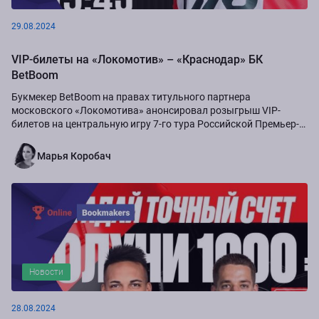
29.08.2024
VIP-билеты на «Локомотив» – «Краснодар» БК
BetBoom
Букмекер BetBoom на правах титульного партнера
московского «Локомотива» анонсировал розыгрыш VIP-
билетов на центральную игру 7-го тура Российской Премьер-
Лиги сезона-2024/25...
Марья Коробач
Новости
28.08.2024