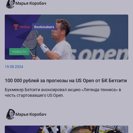
Марья Коробач
Новости
19.08.2024
100 000 рублей за прогнозы на US Open от БК Бетсити
Букмекер Бетсити анонсировал акцию «Легенда тенниса» в
честь стартовавшего US Open.
Марья Коробач