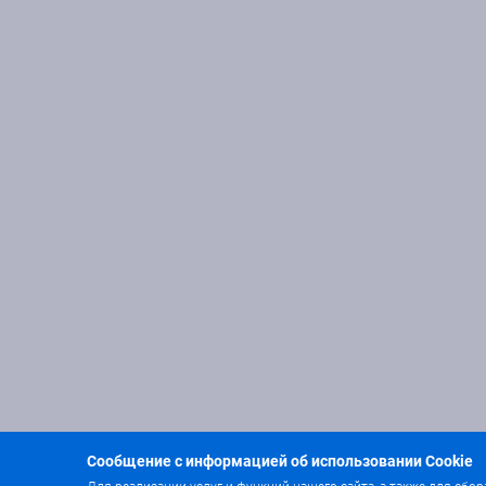
Сообщение с информацией об использовании Cookie