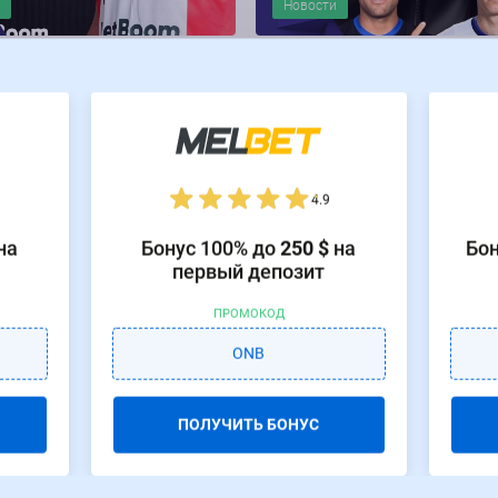
Новости
28.08.2024
ты на «Локомотив» –
10 000 рублей за прогноз на
ар» БК BetBoom
– “Аталанта” от БК Олимпбе
BetBoom на правах титульного
Букмекер Олимпбет начислит ф
московского «Локомотива»
авторам верного прогноза на
4.9
ал розыгрыш VIP-билетов на
центральный матч 3-го тура Сер
ю игру 7-го тура Российской
сезона-2024/25 “Интер” – “Атала
на
Бонус 100% до
250 $
на
Бон
ги сезона-2024/25...
я Коробач
Марья Коробач
первый депозит
ПРОМОКОД
ONB
ПОЛУЧИТЬ БОНУС
Новости