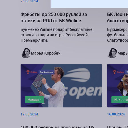
26.08.2024
23.08.2024
Фрибеты до 250 000 рублей за
БК Леон и
ставки на РПЛ от БК Winline
благотво
Букмекер Winline подарит бесплатные
Букмекерск
ставки за пари на игры Российской
футбольны
Премьер-лиги.
благотвор
кошке живе
поиск хоз
Марья Коробач
Марь
"Золотое се
Новости
Новости
19.08.2024
16.08.2024
100 000 рублей за прогнозы на US
Шансы ТО