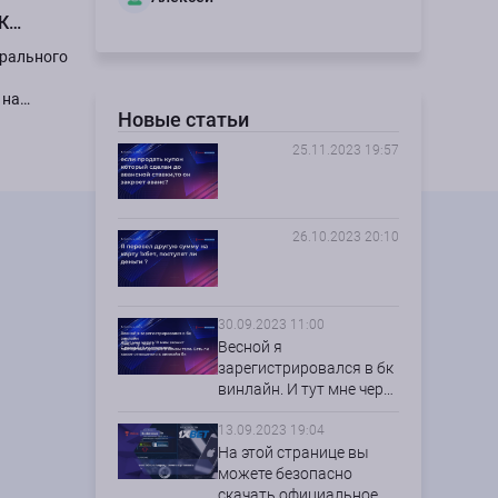
К
ерального
 на
Новые статьи
годовщины
25.11.2023 19:57
26.10.2023 20:10
30.09.2023 11:00
Весной я
зарегистрировался в бк
винлайн. И тут мне через
10 мин звонит оператор
теле 2 с просьбой
13.09.2023 19:04
подтвердить
На этой странице вы
паспортные данные в
можете безопасно
самом теле. Есть ли...
скачать официальное