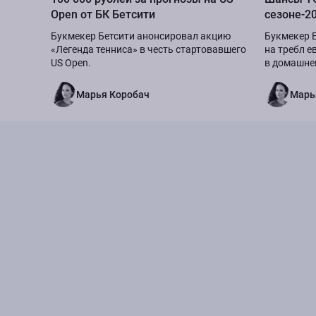
Open от БК Бетсити
сезоне-2
Букмекер Бетсити анонсировал акцию
Букмекер Б
«Легенда тенниса» в честь стартовавшего
на требл е
US Open.
в домашнем
Лиге чемпи
Марья Коробач
Марь