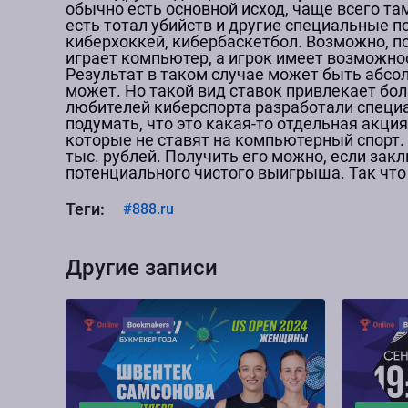
обычно есть основной исход, чаще всего та
есть тотал убийств и другие специальные п
киберхоккей, кибербаскетбол. Возможно, по
играет компьютер, а игрок имеет возможнос
Результат в таком случае может быть абсо
может. Но такой вид ставок привлекает бо
любителей киберспорта разработали специ
подумать, что это какая-то отдельная акция
которые не ставят на компьютерный спорт. 
тыс. рублей. Получить его можно, если зак
потенциального чистого выигрыша. Так что з
Теги:
#888.ru
Другие записи