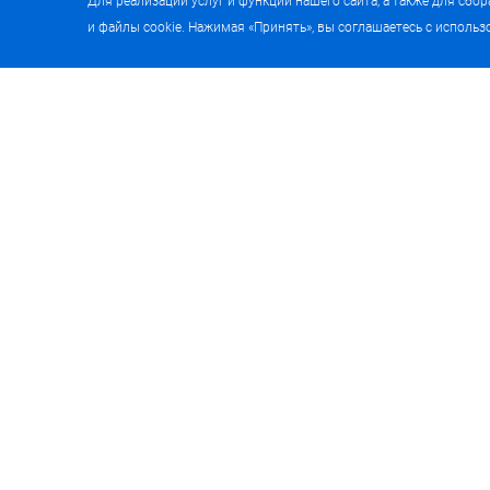
Для реализации услуг и функций нашего сайта, а также для сбо
и файлы cookie. Нажимая «Принять», вы соглашаетесь с исполь
Букмекеры
1xBet
ПРИ ПРИЗНАКАХ ЗАВИСИМОСТИ
ОБРАТИТЕСЬ К СПЕЦИАЛИСТУ
Parimatch
Leonbets
Melbet