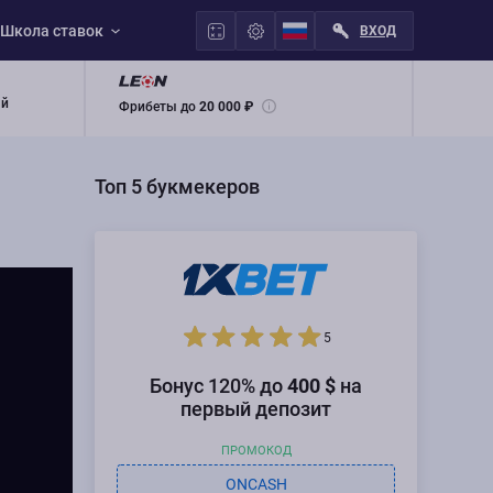
Школа ставок
ВХОД
ый
Фрибеты до
20 000 ₽
Топ 5 букмекеров
5
Бонус 120% до
400 $
на
первый депозит
ПРОМОКОД
ONCASH