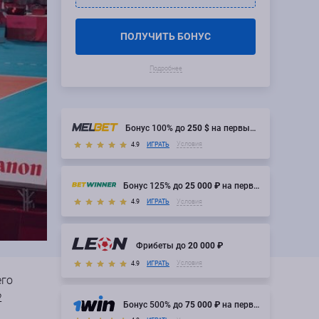
ПОЛУЧИТЬ БОНУС
Подробнее
Бонус 100% до
250 $
на первый депозит
Условия
4.9
ИГРАТЬ
Бонус 125% до
25 000 ₽
на первый депозит
Условия
4.9
ИГРАТЬ
Фрибеты до
20 000 ₽
Условия
4.9
ИГРАТЬ
его
2
Бонус 500% до
75 000 ₽
на первый депозит