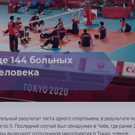
ельный результат теста одного спортсмена, в результате ч
гло 5. Последний случай был обнаружен в Чибе, где ранее 
ры включают сотрудников мероприятия в Токио, членов