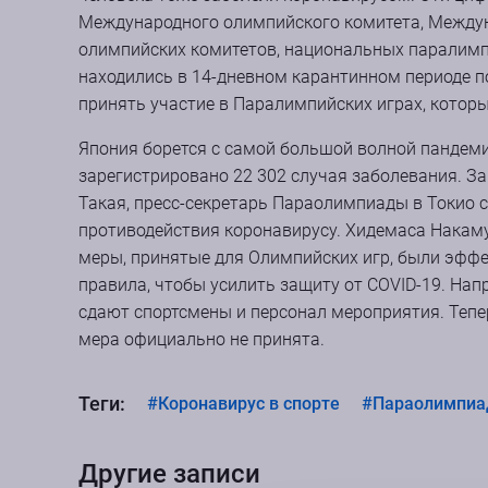
Международного олимпийского комитета, Междун
олимпийских комитетов, национальных паралимп
находились в 14-дневном карантинном периоде п
принять участие в Паралимпийских играх, которы
Япония борется с самой большой волной пандеми
зарегистрировано 22 302 случая заболевания. За
Такая, пресс-секретарь Параолимпиады в Токио 
противодействия коронавирусу. Хидемаса Накамур
меры, принятые для Олимпийских игр, были эффек
правила, чтобы усилить защиту от COVID-19. Нап
сдают спортсмены и персонал мероприятия. Тепер
мера официально не принята.
Теги:
#Коронавирус в спорте
#Параолимпиа
Другие записи