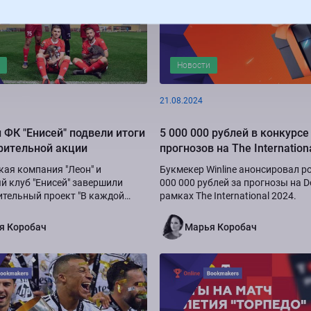
Новости
21.08.2024
 ФК "Енисей" подвели итоги
5 000 000 рублей в конкурсе
рительной акции
прогнозов на The Internation
от БК Winline
ая компания "Леон" и
Букмекер Winline анонсировал 
й клуб "Енисей" завершили
000 000 рублей за прогнозы на D
ительный проект "В каждой
рамках The International 2024.
т лев". Акция направлена на
яев питомцам из приюта
я Коробач
Марья Коробач
рдце", а также...