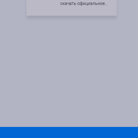
самом теле. Есть ли...
скачать официальное
приложение 1xBet для
ставок на спорт.
Предоставляется доступ
к последней версии
приложения,...