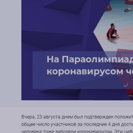
Вчера, 23 августа днем был подтвержден положит
общее число участников за последние 4 дня дости
человека тоже заболели коронавирусом. Эти циф