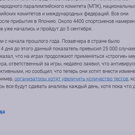
ародного паралимпийского комитета (МПК), национальны
ийских комитетов и международных федераций. Все они
осле прибытия в Японию. Около 4400 спортсменов намере
е уже начались и пройдут до 5 сентября.
и с начала прошлого года. Позавчера в стране было
 4 дня до этого данный показатель превысил 25 000 случае
сказал, что на играх продолжают применяться «строгие» м
а, ответственный за игры, недавно заявил, что антивиру
тивными, но сообщил, что теперь они хотят внести измен
ример,
организаторы хотят увеличить количество тестов
, 
ь все будут сдавать анализы каждый день, хотя пока что 
да