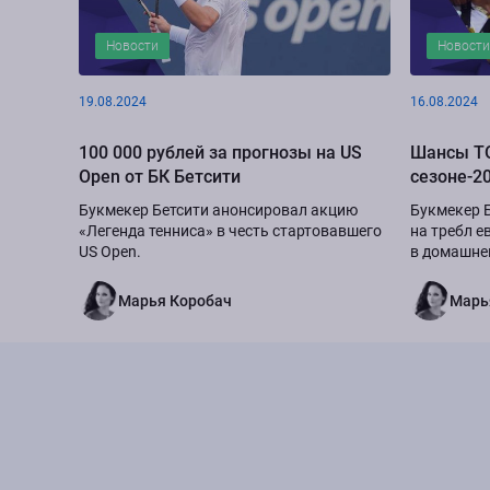
Новости
Новости
19.08.2024
16.08.2024
100 000 рублей за прогнозы на US
Шансы ТО
Open от БК Бетсити
сезоне-2
Букмекер Бетсити анонсировал акцию
Букмекер Б
«Легенда тенниса» в честь стартовавшего
на требл е
US Open.
в домашнем
Лиге чемпи
Марья Коробач
Марь