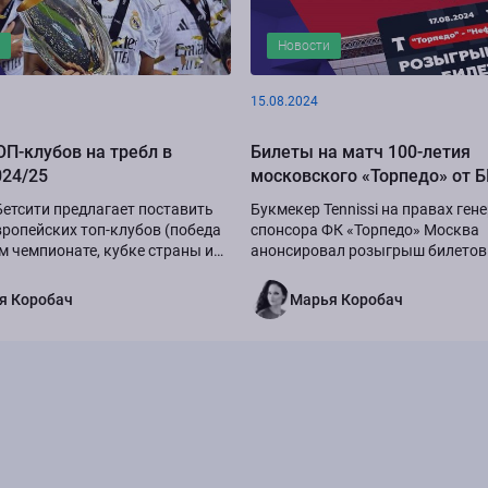
Новости
15.08.2024
П-клубов на требл в
Билеты на матч 100-летия
024/25
московского «Торпедо» от Б
Tennissi
етсити предлагает поставить
Букмекер Tennissi на правах ген
вропейских топ-клубов (победа
спонсора ФК «Торпедо» Москва
 чемпионате, кубке страны и
анонсировал розыгрыш билетов
онов).
юбилейный матч в честь сотой 
существования команды.
я Коробач
Марья Коробач