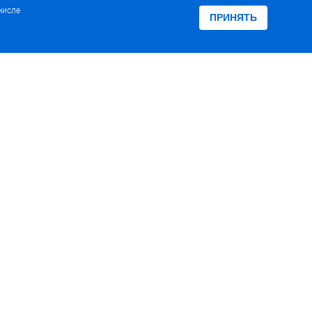
числе
ПРИНЯТЬ