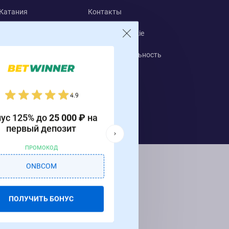
 Катания
Контакты
Потенца
Политика Cookie
овск - Спартак
Конфиденциальность
 - Динамо
Адреса ППС
а
4.9
4
ус 125% до
25 000 ₽
на
Фрибеты до
20 00
первый депозит
ПРОМОКОД
ПРОМОКОД
ONBCOM
ONB
ПОЛУЧИТЬ БОНУС
ПОЛУЧИТЬ БОНУ