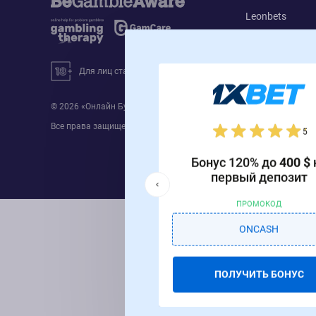
Leonbets
Melbet
Для лиц старше 18 лет
Betwinner
Marathonbet
© 2026 «Онлайн Букмекеры»
Все права защищены
4.8
5
Pin-Up
Бонус 120% до
400 $
первый депозит
ПРОМОКОД
ONCASH
ПОЛУЧИТЬ БОНУС
ПОЛУЧИТЬ БОНУС