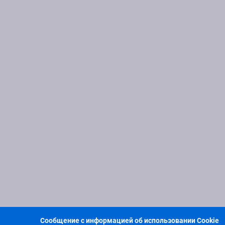
Сообщение с информацией об использовании Cookie