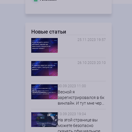
Новые статьи
25.11.2023 19:57
26.10.2023 20:10
30.09.2023 11:00
Весной я
зарегистрировался в бк
винлайн. И тут мне через
10 мин звонит оператор
теле 2 с просьбой
13.09.2023 19:04
подтвердить
На этой странице вы
паспортные данные в
можете безопасно
самом теле. Есть ли...
скачать официальное