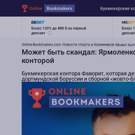
Букмекерские к
Бонус 120% до
400 $
на первый
Бонус 
депозит
депози
Online-Bookmakers.com
Новости спорта и букмекеров
Может быть
Может быть скандал: Ярмоленко
конторой
Букмекерская контора Фаворит, которая дей
дортмундской Боруссии и сборной «жовто-б