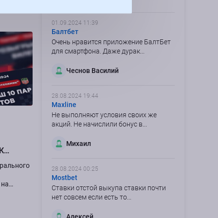
01.09.2024 11:39
Балтбет
Очень нравится приложение БалтБет
для смартфона. Даже дурак...
Чеснов Василий
28.08.2024 19:44
Maxline
Не выполняют условия своих же
акций. Не начислили бонус в...
Михаил
К
ерального
28.08.2024 00:25
Mostbet
 на
Ставки отстой выкупа ставки почти
годовщины
нет совсем если есть то...
Алексей