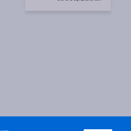
приложение 1xBet для
ставок на спорт.
Предоставляется доступ
к последней версии
приложения,...