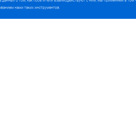
ра данных о том, как посетители взаимодействуют с ним, мы применяем в том 
Подробнее
зованием нами таких инструментов.
Прогнозы
Матч-ц
Все прогнозы на спорт
Все матчи
Футбол
Торпедо М
Хоккей
Уиком - С
Теннис
Вулверхэм