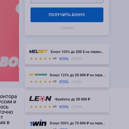
ПОЛУЧИТЬ БОНУС
Подробнее
Бонус 100% до
250 $
на первый депозит
Условия
4.9
ИГРАТЬ
Бонус 125% до
25 000 ₽
на первый депозит
Условия
4.9
ИГРАТЬ
онтора
Фрибеты до
20 000 ₽
уссии и
лось
Условия
4.9
ИГРАТЬ
точно
ет
ма в
Бонус 500% до
75 000 ₽
на первый депозит