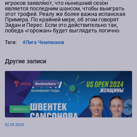
игроков заявляют, что нынешний сезон
является последним шансом, чтобы выиграть
этот трофей. Реалу же более важна испанская
Примера. По крайней мере, об этом говорят
Зидан и Перес. Если это действительно так,
победа «горожан» будет выглядеть логично.
Теги:
#Лига Чемпионов
Другие записи
Новости
02.09.2024