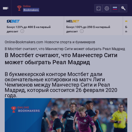
Бонус 120% до
400 $
на первый
Бонус 100% до
250 $
на первый
Бону
депозит
депозит
перв
Online-Bookmakers.com
Новости спорта и букмекеров
В Мостбет считают, что Манчестер Сити может обыграть Реал Мадрид
В Мостбет считают, что Манчестер Сити
может обыграть Реал Мадрид
В букмекерской конторе Мостбет дали
окончательные котировки на матч Лиги
Чемпионов между Манчестер Сити и Реал
Мадрид, который состоится 26 февраля 2020
года.