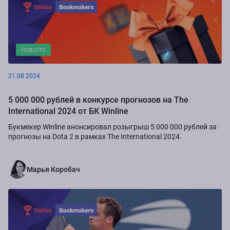
Новости
21.08.2024
5 000 000 рублей в конкурсе прогнозов на The
International 2024 от БК Winline
Букмекер Winline анонсировал розыгрыш 5 000 000 рублей за
прогнозы на Dota 2 в рамках The International 2024.
Марья Коробач