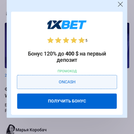
Марья Коробач
5
Бонус 120% до
400 $
на первый
депозит
Новости
ПРОМОКОД
26.08.2024
ONCASH
Фрибеты до 250 000 рублей за ставки на РПЛ от БК
Winline
ПОЛУЧИТЬ БОНУС
Букмекер Winline подарит бесплатные ставки за пари на игры
Российской Премьер-лиги.
Марья Коробач