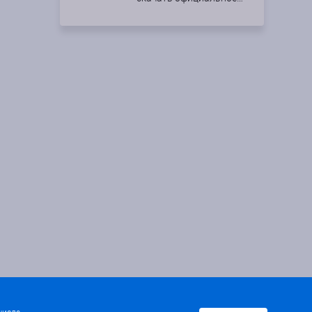
приложение 1xBet для
ставок на спорт.
Предоставляется доступ
к последней версии
приложения,...