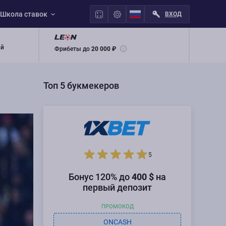
Школа ставок
ВХОД
ый
Фрибеты до
20 000 ₽
Топ 5 букмекеров
5
Бонус 120% до
400 $
на
первый депозит
ПРОМОКОД
ONCASH