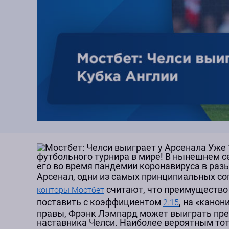
Уже 
футбольного турнира в мире! В нынешнем с
его во время пандемии коронавируса в раз
Арсенал, одни из самых принципиальных с
считают, что преимущество
конторы Мостбет
поставить с коэффициентом
, на «канон
2.15
правы, Фрэнк Лэмпард может выиграть прес
наставника Челси. Наиболее вероятным тот