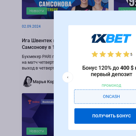
Новости
Новости
02.09.2024
29.08.2024
Ига Швентек победит Людмилу
VIP-биле
Самсонову в 1/8 финала US Open
«Краснод
4.8
5
Букмекер PARI предлагает лучшие ставки
Букмекер 
на матч четвертого круга US Open за
партнера 
Бонус 120% до
400 $
выход в четвертьфинал.
анонсиров
первый депозит
центральну
Премьер-Ли
Марья Коробач
Марь
ПРОМОКОД
ONCASH
ПОЛУЧИТЬ БОНУС
ПОЛУЧИТЬ БОНУС
Новости
Новости