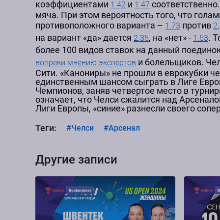
коэффициентами
и
соответственно.
1.42
1.47
мяча. При этом вероятность того, что гола
противоположного варианта –
против
1.73
2
на вариант «да» дается
, на «нет» -
. 
2.35
1.53
более 100 видов ставок на данный поединок.
и болельщиков. Чел
вопреки мнению экспертов
Сити. «Канониры» не прошли в еврокубки че
единственным шансом сыграть в Лиге Европ
Чемпионов, заняв четвертое место в турнир
означает, что Челси сжалится над Арсенало
Лиги Европы, «синие» разнесли своего сопер
Теги:
#Челси
#Арсенал
Другие записи