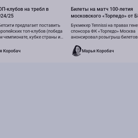
П-клубов на требл в
Билеты на матч 100-летия
024/25
московского «Торпедо» от Б
Tennissi
етсити предлагает поставить
Букмекер Tennissi на правах ген
вропейских топ-клубов (победа
спонсора ФК «Торпедо» Москва
 чемпионате, кубке страны и
анонсировал розыгрыш билетов
онов).
юбилейный матч в честь сотой 
существования команды.
я Коробач
Марья Коробач