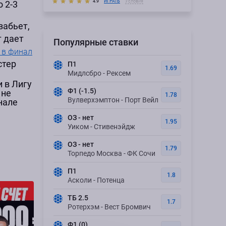
Условия
4.9
ИГРАТЬ
 2-3
забьет,
т дает
Популярные ставки
 в финал
стер
П1
1.69
Мидлсбро - Рексем
 в Лигу
Ф1 (-1.5)
 не
1.78
Вулверхэмптон - Порт Вейл
нале
ОЗ - нет
1.95
Уиком - Стивенэйдж
ОЗ - нет
1.79
Торпедо Москва - ФК Сочи
П1
1.8
Асколи - Потенца
ТБ 2.5
1.7
Ротерхэм - Вест Бромвич
Ф1 (0)