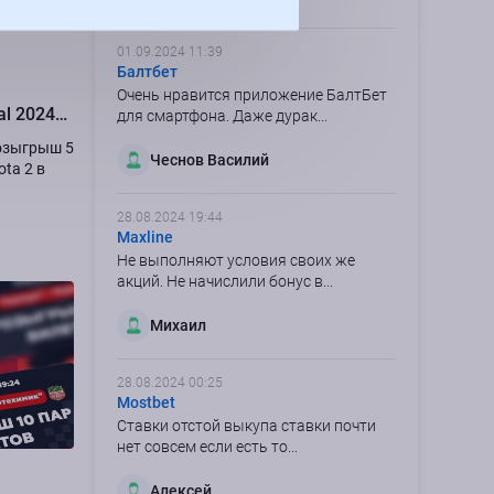
01.09.2024 11:39
Балтбет
Очень нравится приложение БалтБет
al 2024
для смартфона. Даже дурак...
розыгрыш 5
Чеснов Василий
ota 2 в
28.08.2024 19:44
Maxline
Не выполняют условия своих же
акций. Не начислили бонус в...
Михаил
28.08.2024 00:25
Mostbet
Ставки отстой выкупа ставки почти
нет совсем если есть то...
Алексей