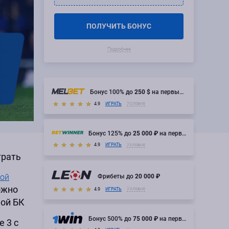
ПОЛУЧИТЬ БОНУС
Подробнее
Бонус 100% до
250 $
на первый депозит
Условия
4.9
ИГРАТЬ
Бонус 125% до
25 000 ₽
на первый депозит
Условия
4.9
ИГРАТЬ
грать
кой
Фрибеты до
20 000 ₽
ожно
Условия
4.9
ИГРАТЬ
ной БК
Бонус 500% до
75 000 ₽
на первый депозит
 3 с