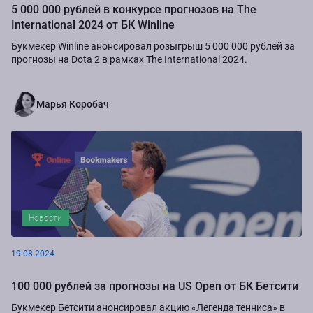
5 000 000 рублей в конкурсе прогнозов на The
International 2024 от БК Winline
Букмекер Winline анонсировал розыгрыш 5 000 000 рублей за
прогнозы на Dota 2 в рамках The International 2024.
Марья Коробач
Новости
19.08.2024
100 000 рублей за прогнозы на US Open от БК Бетсити
Букмекер Бетсити анонсировал акцию «Легенда тенниса» в