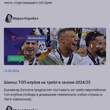
честь стартовавшего US Open.
Марья Коробач
Новости
16.08.2024
Шансы ТОП-клубов на требл в сезоне-2024/25
Букмекер Бетсити предлагает поставить на требл европейских
топ-клубов (победа в домашнем чемпионате, кубке страны и
Лиге чемпионов).