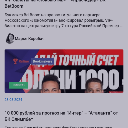
BetBoom
Букмекер BetBoom на правах титульного партнера
московского «Локомотива» анонсировал розыгрыш VIP-
билетов на центральную игру 7-го тура Российской Премьер-
Лиги сезона-2024/25...
Марья Коробач
Новости
28.08.2024
10 000 рублей за прогноз на “Интер” – “Аталанта” от
БК Олимпбет
Букмекер Олимпбет начислит фрибеты авторам верного