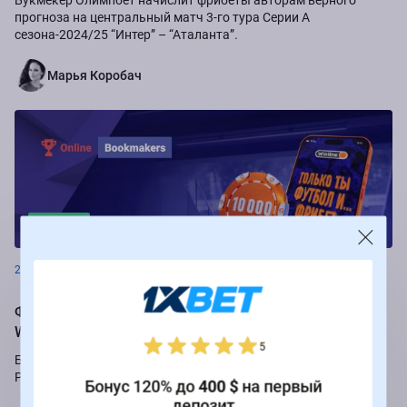
прогноза на центральный матч 3-го тура Серии А
сезона-2024/25 “Интер” – “Аталанта”.
Марья Коробач
Новости
26.08.2024
Фрибеты до 250 000 рублей за ставки на РПЛ от БК
Winline
5
Букмекер Winline подарит бесплатные ставки за пари на игры
Российской Премьер-лиги.
Бонус 120% до
400 $
на первый
депозит