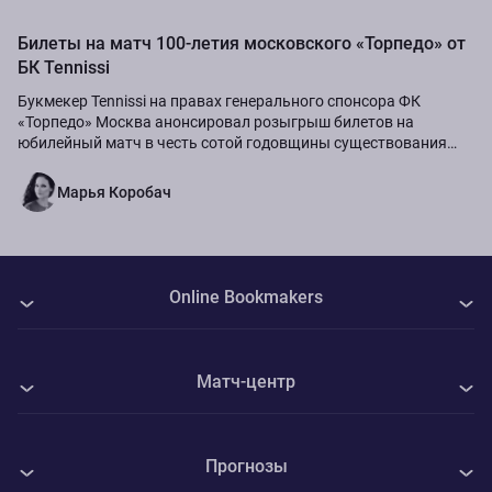
Билеты на матч 100-летия московского «Торпедо» от
БК Tennissi
Букмекер Tennissi на правах генерального спонсора ФК
«Торпедо» Москва анонсировал розыгрыш билетов на
юбилейный матч в честь сотой годовщины существования
команды.
Марья Коробач
Online Bookmakers
О нас
Матч-центр
Авторы
Все матчи
Контакты
Прогнозы