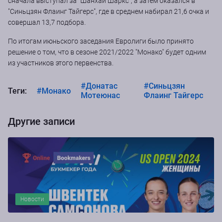
сначала выступал за "Шанхай Шаркс", а затем оказался в
"Синьцзян Флаинг Тайгерс", где в среднем набирал 21,6 очка и
совершал 13,7 подбора.
По итогам июньского заседания Евролиги было принято
решение о том, что в сезоне 2021/2022 "Монако" будет одним
из участников этого первенства.
#Донатас
#Синьцзян
Теги:
#Монако
Мотеюнас
Флаинг Тайгерс
Другие записи
Новости