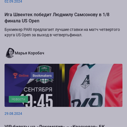
02.09.2024
Ига Швентек победит Людмилу Самсонову в 1/8
финала US Open
Букмекер PARI предлагает лучшие ставки на матч четвертого
круга US Open за выход в четвертьфинал.
Марья Коробач
Новости
29.08.2024
VIP-билеты на «Локомотив» – «Краснодар» БК