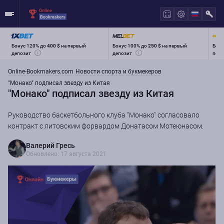
Бонус 120% до
400 $
на первый
Бонус 100% до
250 $
на первый
Бону
депозит
депозит
перв
Online-Bookmakers.com
Новости спорта и букмекеров
"Монако" подписал звезду из Китая
"Монако" подписал звезду из Китая
Руководство баскетбольного клуба "Монако" согласовало
контракт с литовским форвардом Донатасом Мотеюнасом.
Валерий Гресь
Обновлено: 17 августа 2021