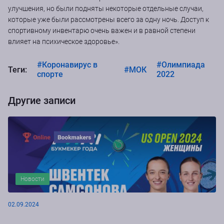
улучшения, но были подняты некоторые отдельные случаи,
которые уже были рассмотрены всего за одну ночь. Доступ к
спортивному инвентарю очень важен и в равной степени
влияет на психическое здоровье».
#Коронавирус в
#Олимпиада
Теги:
#МОК
спорте
2022
Другие записи
Новости
02.09.2024