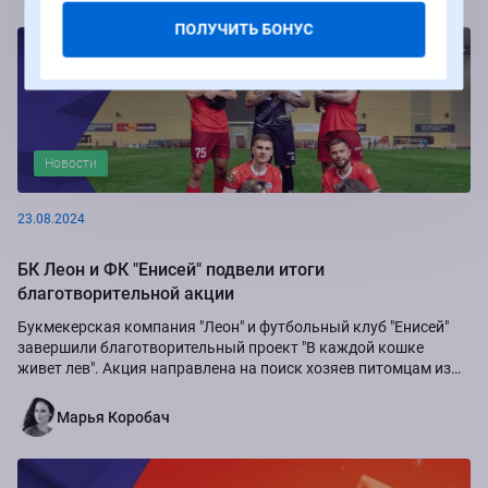
ПОЛУЧИТЬ БОНУС
Новости
23.08.2024
БК Леон и ФК "Енисей" подвели итоги
благотворительной акции
Букмекерская компания "Леон" и футбольный клуб "Енисей"
завершили благотворительный проект "В каждой кошке
живет лев". Акция направлена на поиск хозяев питомцам из
приюта "Золотое сердце", а также...
Марья Коробач