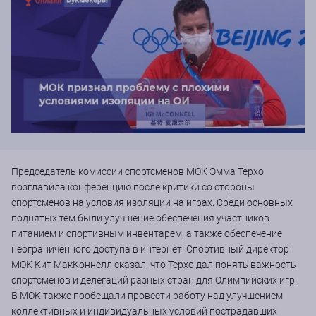
Председатель комиссии спортсменов МОК Эмма Терхо
возглавила конференцию после критики со стороны
спортсменов на условия изоляции на играх. Среди основных
поднятых тем были улучшение обеспечения участников
питанием и спортивным инвентарем, а также обеспечение
неограниченного доступа в интернет. Спортивный директор
МОК Кит МакКоннелл сказал, что Терхо дал понять важность
спортсменов и делегаций разных стран для Олимпийских игр.
В МОК также пообещали провести работу над улучшением
коллективных и индивидуальных условий пострадавших