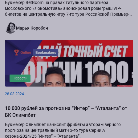
Букмекер BetBoom на правах титульного партнера
московского «Локомотива» анонсировал розыгрыш VIP-
билетов на центральную игру 7-го тура Российской Премьер-
Лиги сезона-2024/25...
Марья Коробач
Новости
28.08.2024
10 000 рублей за прогноз на “Интер” – “Аталанта” от
БК Олимпбет
Букмекер Олимпбет начислит фрибеты авторам верного
прогноза на центральный матч 3-го тура Серии А
сезона-2024/25 “Интер” – “Аталанта”.