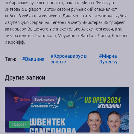
собираемся путешествовать», - сказал Мирча Луческу в
интервью Digisport. В этом сезоне румынский специалист
добыл 3 кубка для киевского Динамо – титул чемпиона, кубок
и Суперкубок Украины. Теперь на счету «Мистера» 35 трофеев
за карьеру. Выше него в списке только Алекс Фергюсон, а за
ним находятся Гвардиола, Моуринью, Ван Гал, Липпи, Капелло
и Кройфф.
#Коронавирус в
#Мирча
Теги:
#Вакцина
спорте
Луческу
Другие записи
Новости