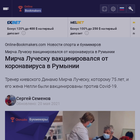
Бонус 120% до
400 $
на первый
Бонус 100% до
250 $
на первый
Бону
депозит
депозит
перв
Online-Bookmakers.com
Новости спорта и букмекеров
Мирча Луческу вакцинировался от коронавируса в Румынии
Мирча Луческу вакцинировался от
коронавируса в Румынии
Тренер киевского Динамо Мирча Луческу, которому 75 лет, и
его жена Нелли были вакцинированы против Covid-19.
Сергей Семенов
Обновлено: 20 мая 2021