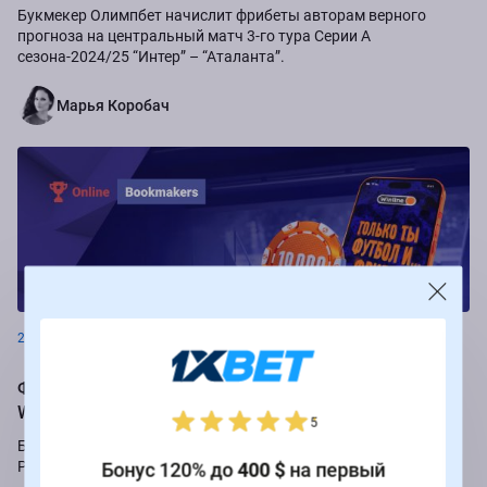
Букмекер Олимпбет начислит фрибеты авторам верного
прогноза на центральный матч 3-го тура Серии А
сезона-2024/25 “Интер” – “Аталанта”.
Марья Коробач
Новости
26.08.2024
Фрибеты до 250 000 рублей за ставки на РПЛ от БК
Winline
5
Букмекер Winline подарит бесплатные ставки за пари на игры
Российской Премьер-лиги.
Бонус 120% до
400 $
на первый