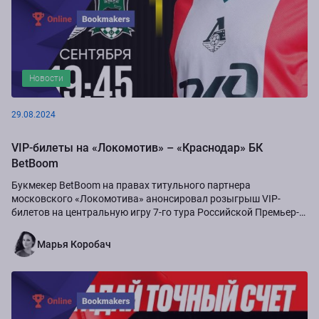
Новости
29.08.2024
VIP-билеты на «Локомотив» – «Краснодар» БК
BetBoom
Букмекер BetBoom на правах титульного партнера
московского «Локомотива» анонсировал розыгрыш VIP-
билетов на центральную игру 7-го тура Российской Премьер-
Лиги сезона-2024/25...
Марья Коробач