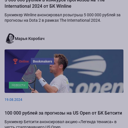
International 2024 от БК Winline
Букмекер Winline анонсировал розыгрыш 5 000 000 рублей за
прогнозы на Dota 2 в рамках The International 2024.
Марья Коробач
Новости
19.08.2024
100 000 рублей за прогнозы на US Open от БК Бетсити
Букмекер Бетсити анонсировал акцию «Легенда тенниса» в
честь стартовавшего US Open.