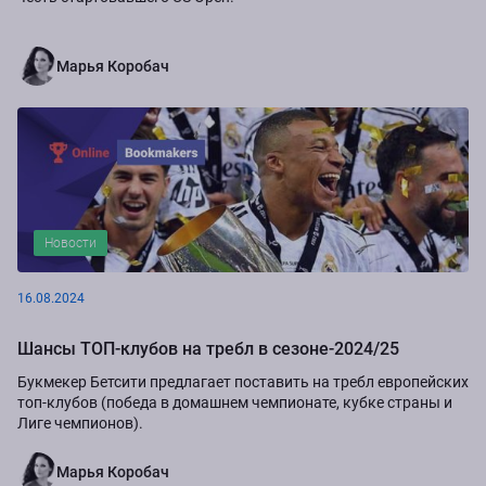
Марья Коробач
Новости
16.08.2024
Шансы ТОП-клубов на требл в сезоне-2024/25
Букмекер Бетсити предлагает поставить на требл европейских
топ-клубов (победа в домашнем чемпионате, кубке страны и
Лиге чемпионов).
Марья Коробач