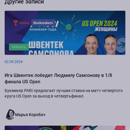
Другие записи
Новости
02.09.2024
Ига Швентек победит Людмилу Самсонову в 1/8
финала US Open
Букмекер PARI предлагает лучшие ставки на матч четвертого
круга US Open за выход в четвертьфинал.
Марья Коробач