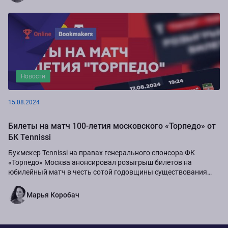
Новости
15.08.2024
Билеты на матч 100-летия московского «Торпедо» от
БК Tennissi
Букмекер Tennissi на правах генерального спонсора ФК
«Торпедо» Москва анонсировал розыгрыш билетов на
юбилейный матч в честь сотой годовщины существования
команды.
Марья Коробач