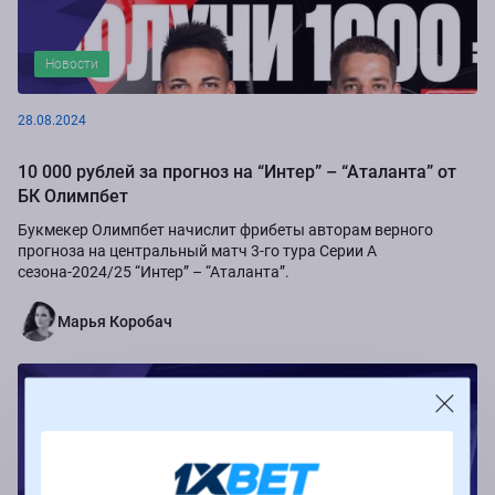
Новости
28.08.2024
10 000 рублей за прогноз на “Интер” – “Аталанта” от
БК Олимпбет
Букмекер Олимпбет начислит фрибеты авторам верного
прогноза на центральный матч 3-го тура Серии А
сезона-2024/25 “Интер” – “Аталанта”.
Марья Коробач