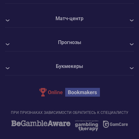
О нас
Матч-центр
Авторы
Все матчи
Контакты
Прогнозы
СКА-Хабаровск - Спартак
Политика Cookie
Все прогнозы на спорт
Динамо М - Динамо Махачкала
Конфиденциальность
Букмекеры
Футбол
Камаз Н-Ч - Волга Ульяновск
Адреса ППС
1xBet
Хоккей
Зенит - Родина Москва
Parimatch
Теннис
Мэнсфилд - Шеффилд Юнайтед
Leonbets
ПРИ ПРИЗНАКАХ ЗАВИСИМОСТИ ОБРАТИТЕСЬ К СПЕЦИАЛИСТУ
UFC
Melbet
Баскетбол
Betwinner