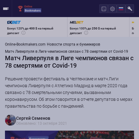
Бонус 120% до
400 $
на первый
Бонус 100% до
250 $
на первый
Бону
депозит
депозит
перв
Online-Bookmakers.com
Новости спорта и букмекеров
Матч Ливерпуля в Лиге чемпионов связан с 78 смертями от Covid-19
Матч Ливерпуля в Лиге чемпионов связан с
78 смертями от Covid-19
Решение провести фестиваль в Челтенхэме и матч Лиги
чемпионов Ливерпуля с Атлетико Мадрид в марте 2020 года
связано с 78 смертельными случаями, вызванными
коронавирусом. Об этом говорится в отчете депутатов о мерах
правительства по борьбе с пандемией.
Сергей Семенов
Обновлено: 13 октября 2021