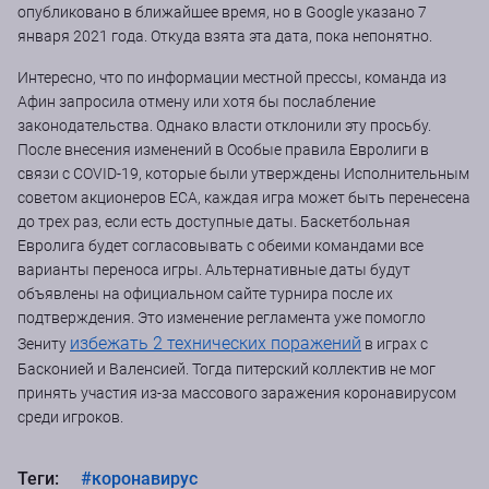
опубликовано в ближайшее время, но в Google указано 7
января 2021 года. Откуда взята эта дата, пока непонятно.
Интересно, что по информации местной прессы, команда из
Афин запросила отмену или хотя бы послабление
законодательства. Однако власти отклонили эту просьбу.
После внесения изменений в Особые правила Евролиги в
связи с COVID-19, которые были утверждены Исполнительным
советом акционеров ECA, каждая игра может быть перенесена
до трех раз, если есть доступные даты. Баскетбольная
Евролига будет согласовывать с обеими командами все
варианты переноса игры. Альтернативные даты будут
объявлены на официальном сайте турнира после их
подтверждения. Это изменение регламента уже помогло
избежать 2 технических поражений
Зениту
в играх с
Басконией и Валенсией. Тогда питерский коллектив не мог
принять участия из-за массового заражения коронавирусом
среди игроков.
Теги:
#коронавирус