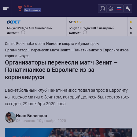
Бонус 120% до
400 $
на первый
Бонус 100% до
250 $
на первый
Бону
депозит
депозит
перв
Online-Bookmakers.com
Новости спорта и букмекеров
Организаторы перенесли матч Зенит –Панатинаикос в Евролиге из-за
коронавируса
Организаторы перенесли матч Зенит –
Панатинаикос в Евролиге из-за
коронавируса
Баскетбольный клуб Панатинаикос подал запрос в Евролигу
на перенос матча с Зенитом, который должен был состояться
сегодня, 29 октября 2020 года.
Иван Беленцов
Обновлено: 10 декабря 2020