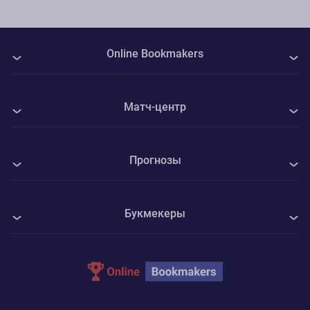
Online Bookmakers
О нас
Матч-центр
Авторы
Все матчи
Контакты
Прогнозы
Зенит - Родина Москва
Политика Cookie
Все прогнозы на спорт
Камаз Н-Ч - Волга Ульяновск
Конфиденциальность
Букмекеры
Футбол
Мэнсфилд - Шеффилд Юнайтед
Адреса ППС
1xBet
Хоккей
Ротор - Челябинск
Parimatch
Теннис
Велес - Ленинградец