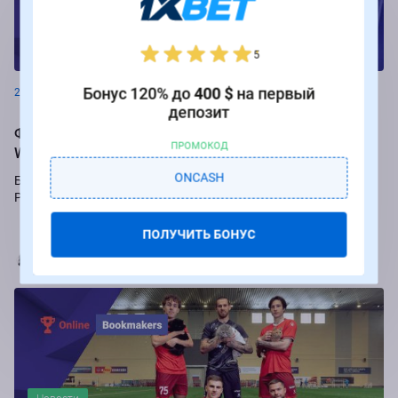
Новости
5
Бонус 120% до
400 $
на первый
26.08.2024
депозит
Фрибеты до 250 000 рублей за ставки на РПЛ от БК
ПРОМОКОД
Winline
ONCASH
Букмекер Winline подарит бесплатные ставки за пари на игры
Российской Премьер-лиги.
ПОЛУЧИТЬ БОНУС
Марья Коробач