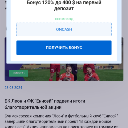
Бонус 120% до
400 $
на первый
Букмекер Winline подарит бесплатные ставки за пари на игры
депозит
Российской Премьер-лиги.
ПРОМОКОД
Марья Коробач
ONCASH
ПОЛУЧИТЬ БОНУС
Новости
23.08.2024
БК Леон и ФК "Енисей" подвели итоги
благотворительной акции
Букмекерская компания "Леон" и футбольный клуб "Енисей"
завершили благотворительный проект "В каждой кошке
живет лев". Акция направлена на поиск хозяев питомцам из