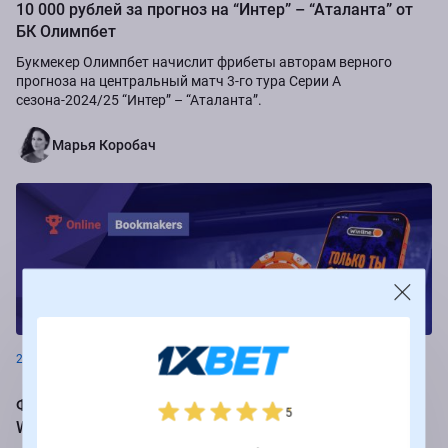
10 000 рублей за прогноз на “Интер” – “Аталанта” от
БК Олимпбет
Букмекер Олимпбет начислит фрибеты авторам верного
прогноза на центральный матч 3-го тура Серии А
сезона-2024/25 “Интер” – “Аталанта”.
Марья Коробач
Новости
26.08.2024
Фрибеты до 250 000 рублей за ставки на РПЛ от БК
5
Winline