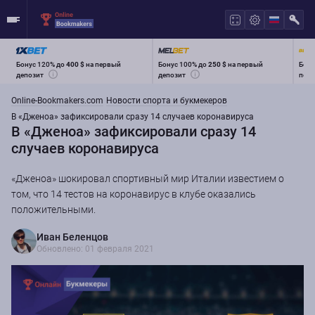
Бонус 120% до
400 $
на первый
Бонус 100% до
250 $
на первый
Бону
депозит
депозит
перв
Online-Bookmakers.com
Новости спорта и букмекеров
В «Дженоа» зафиксировали сразу 14 случаев коронавируса
В «Дженоа» зафиксировали сразу 14
случаев коронавируса
«Дженоа» шокировал спортивный мир Италии известием о
том, что 14 тестов на коронавирус в клубе оказались
положительными.
Иван Беленцов
Обновлено: 01 февраля 2021