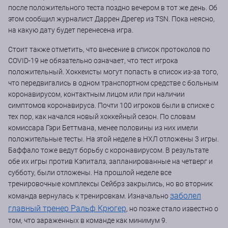
после положительного теста поздно вечером в тот же день. Об
этом сообщил журналист Даррен Дрегер из TSN. Пока неясно,
на какую дату будет перенесена игра.
Стоит также отметить, что внесение в список протоколов по
COVID-19 не обязательно означает, что тест игрока
положительный. Хоккеисты могут попасть в список из-за того,
что передвигались в одном транспортном средстве с больным
коронавирусом, контактным лицом или при наличии
симптомов коронавируса. Почти 100 игроков были в списке с
тех пор, как начался новый хоккейный сезон. По словам
комиссара Гэри Беттмана, менее половины из них имели
положительные тесты. На этой неделе в НХЛ отложены 3 игры.
Баффало тоже ведут борьбу с коронавирусом. В результате
обе их игры против Кэпиталз, запланированные на четверг и
субботу, были отложены. На прошлой неделе все
тренировочные комплексы Сейбрз закрылись, но во вторник
заболел
команда вернулась к тренировкам. Изначально
главный тренер Ральф Крюгер
, но позже стало известно о
том, что зараженных в команде как минимум 9.