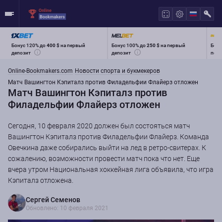
Бонус 120% до
400 $
на первый
Бонус 100% до
250 $
на первый
Бону
депозит
депозит
перв
Online-Bookmakers.com
Новости спорта и букмекеров
Матч Вашингтон Кэпиталз против Филадельфии Флайерз отложен
Матч Вашингтон Кэпиталз против
Филадельфии Флайерз отложен
Сегодня, 10 февраля 2020 должен был состояться матч
Вашингтон Кэпиталз против Филадельфии Флайерз. Команда
Овечкина даже собирались выйти на лед в ретро-свитерах. К
сожалению, возможности провести матч пока что нет. Еще
вчера утром Национальная хоккейная лига объявила, что игра
Кэпиталз отложена.
Сергей Семенов
Обновлено: 10 февраля 2021