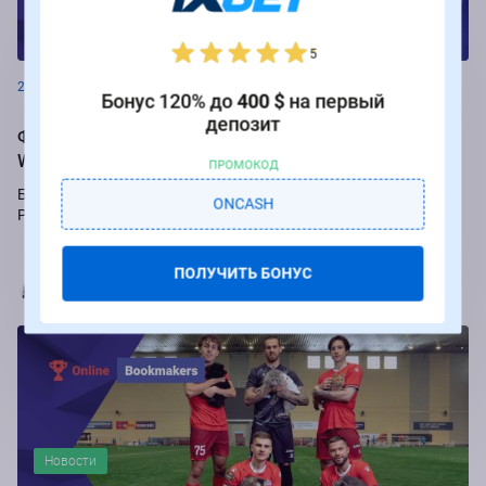
Новости
5
26.08.2024
Бонус 120% до
400 $
на первый
депозит
Фрибеты до 250 000 рублей за ставки на РПЛ от БК
Winline
ПРОМОКОД
Букмекер Winline подарит бесплатные ставки за пари на игры
ONCASH
Российской Премьер-лиги.
ПОЛУЧИТЬ БОНУС
Марья Коробач
Новости