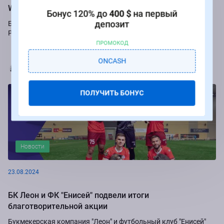
Winline
Бонус 120% до
400 $
на первый
депозит
Букмекер Winline подарит бесплатные ставки за пари на игры
Российской Премьер-лиги.
ПРОМОКОД
ONCASH
Марья Коробач
ПОЛУЧИТЬ БОНУС
Новости
23.08.2024
БК Леон и ФК "Енисей" подвели итоги
благотворительной акции
Букмекерская компания "Леон" и футбольный клуб "Енисей"