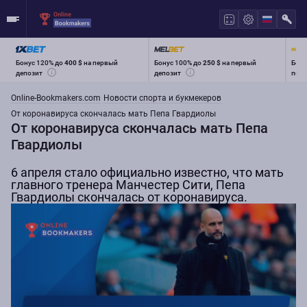
Бонус 120% до
400 $
на первый
Бонус 100% до
250 $
на первый
Бону
депозит
депозит
перв
Online-Bookmakers.com
Новости спорта и букмекеров
От коронавируса скончалась мать Пепа Гвардиолы
От коронавируса скончалась мать Пепа
Гвардиолы
6 апреля стало официально известно, что мать
главного тренера Манчестер Сити, Пепа
Гвардиолы скончалась от коронавируса.