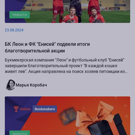
Новости
23.08.2024
БК Леон и ФК "Енисей" подвели итоги
благотворительной акции
Букмекерская компания "Леон" и футбольный клуб "Енисей"
завершили благотворительный проект "В каждой кошке
живет лев". Акция направлена на поиск хозяев питомцам из
приюта "Золотое сердце", а также...
Марья Коробач
Новости