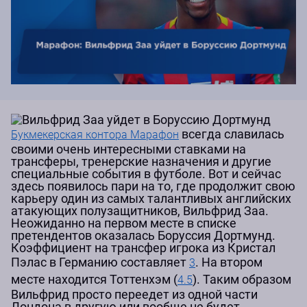
всегда славилась
Букмекерская контора Марафон
своими очень интересными ставками на
трансферы, тренерские назначения и другие
специальные события в футболе. Вот и сейчас
здесь появилось пари на то, где продолжит свою
карьеру один из самых талантливых английских
атакующих полузащитников, Вильфрид Заа.
Неожиданно на первом месте в списке
претендентов оказалась Боруссия Дортмунд.
Коэффициент на трансфер игрока из Кристал
Пэлас в Германию составляет
. На втором
3
месте находится Тоттенхэм (
). Таким образом
4.5
Вильфрид просто переедет из одной части
Лондона в другую или вообще не будет