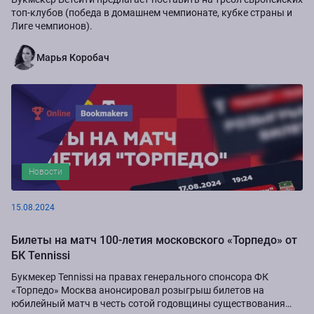
топ-клубов (победа в домашнем чемпионате, кубке страны и
Лиге чемпионов).
Марья Коробач
Новости
15.08.2024
Билеты на матч 100-летия московского «Торпедо» от
БК Tennissi
Букмекер Tennissi на правах генерального спонсора ФК
«Торпедо» Москва анонсировал розыгрыш билетов на
юбилейный матч в честь сотой годовщины существования