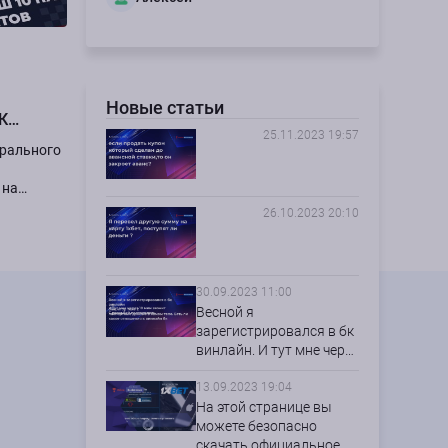
Новые статьи
К
25.11.2023 19:57
ерального
 на
годовщины
26.10.2023 20:10
30.09.2023 11:00
Весной я
зарегистрировался в бк
винлайн. И тут мне через
10 мин звонит оператор
теле 2 с просьбой
13.09.2023 19:04
подтвердить
На этой странице вы
паспортные данные в
можете безопасно
самом теле. Есть ли...
скачать официальное