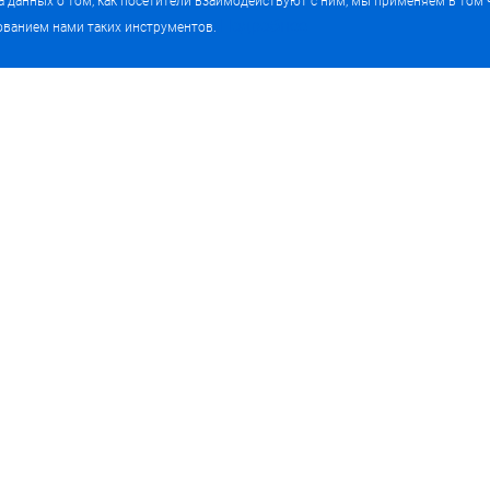
ра данных о том, как посетители взаимодействуют с ним, мы применяем в том 
Подробнее
зованием нами таких инструментов.
Прогнозы
Матч-ц
Все прогнозы на спорт
Все матчи
Футбол
Торпедо М
Хоккей
Уиком - С
Теннис
Вулверхэм