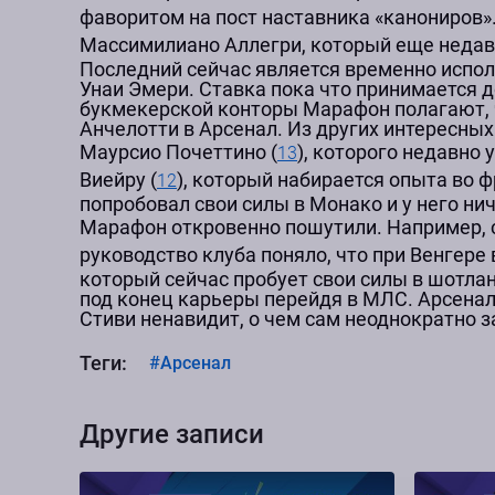
фаворитом на пост наставника «канониров».
Массимилиано Аллегри, который еще недав
Последний сейчас является временно испо
Унаи Эмери. Ставка пока что принимается д
букмекерской конторы Марафон полагают, 
Анчелотти в Арсенал. Из других интересных
Маурсио Почеттино (
), которого недавно
13
Виейру (
), который набирается опыта во 
12
попробовал свои силы в Монако и у него н
Марафон откровенно пошутили. Например, с
руководство клуба поняло, что при Венгере
который сейчас пробует свои силы в шотла
под конец карьеры перейдя в МЛС. Арсенал,
Стиви ненавидит, о чем сам неоднократно з
Теги:
#Арсенал
Другие записи