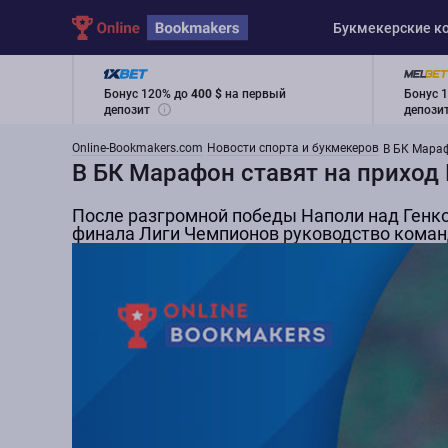
Букмекерские к
Бонус 120% до
400 $
на первый
Бонус 
депозит
депози
Online-Bookmakers.com
Новости спорта и букмекеров
В БК Мараф
В БК Марафон ставят на приход
После разгромной победы Наполи над Генко
финала Лиги Чемпионов руководство коман