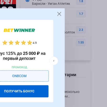
1.8
Барнсли - Уиган Атлетик
ТМ 3
1.7
Стокпорт Каунти -
Донкастер
ОЗ - нет
2.3
Шеффилд Уэнсдей - Болтон
ТБ 2.5
1.55
4.9
4
Сток Сити - Олдхэм
 “Интер”
ус 125% до
25 000 ₽
на
Фрибеты до
20 00
т
ВСЕ ПРОГНОЗЫ
первый депозит
рибеты
ПРОМОКОД
ПРОМОКОД
ии А
Последние комментарии
нта”.
ONBCOM
ONB
02.04.2026 15:47
Марафон
ПОЛУЧИТЬ БОНУС
ПОЛУЧИТЬ БОНУ
Годная контора, ставил несколько
раз, все нормально. Потом...
Антон