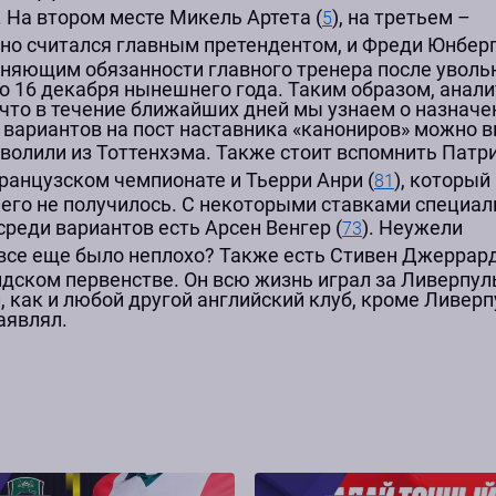
 На втором месте Микель Артета (
), на третьем –
5
но считался главным претендентом, и Фреди Юнберг
лняющим обязанности главного тренера после уволь
о 16 декабря нынешнего года. Таким образом, анал
что в течение ближайших дней мы узнаем о назначе
 вариантов на пост наставника «канониров» можно 
 уволили из Тоттенхэма. Также стоит вспомнить Патр
французском чемпионате и Тьерри Анри (
), который
81
ичего не получилось. С некоторыми ставками специа
реди вариантов есть Арсен Венгер (
). Неужели
73
 все еще было неплохо? Также есть Стивен Джеррард
ндском первенстве. Он всю жизнь играл за Ливерпул
 как и любой другой английский клуб, кроме Ливерп
аявлял.