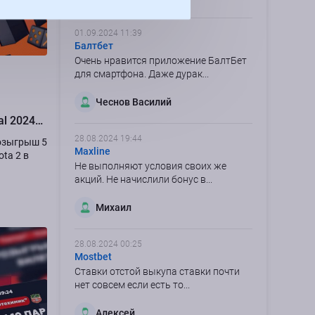
01.09.2024 11:39
Балтбет
Очень нравится приложение БалтБет
для смартфона. Даже дурак...
Чеснов Василий
al 2024
28.08.2024 19:44
розыгрыш 5
Maxline
ota 2 в
Не выполняют условия своих же
акций. Не начислили бонус в...
Михаил
28.08.2024 00:25
Mostbet
Ставки отстой выкупа ставки почти
нет совсем если есть то...
Алексей