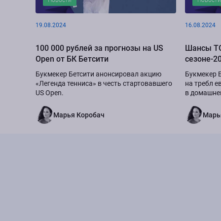
Новости
Новости
19.08.2024
16.08.2024
100 000 рублей за прогнозы на US
Шансы ТО
Open от БК Бетсити
сезоне-2
Букмекер Бетсити анонсировал акцию
Букмекер Б
«Легенда тенниса» в честь стартовавшего
на требл е
US Open.
в домашнем
Лиге чемпи
Марья Коробач
Марь