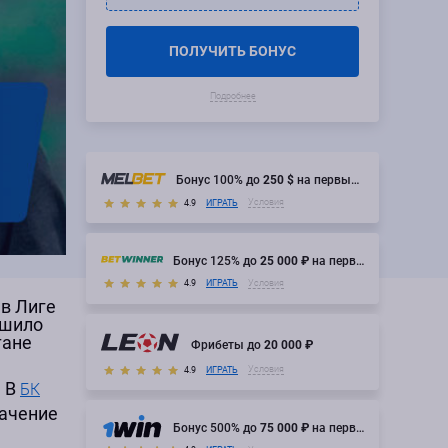
ПОЛУЧИТЬ БОНУС
Подробнее
Бонус 100% до
250 $
на первый депозит
Условия
4.9
ИГРАТЬ
Бонус 125% до
25 000 ₽
на первый депозит
Условия
4.9
ИГРАТЬ
в Лиге
ешило
тане
Фрибеты до
20 000 ₽
Условия
4.9
ИГРАТЬ
. В
БК
начение
Бонус 500% до
75 000 ₽
на первый депозит