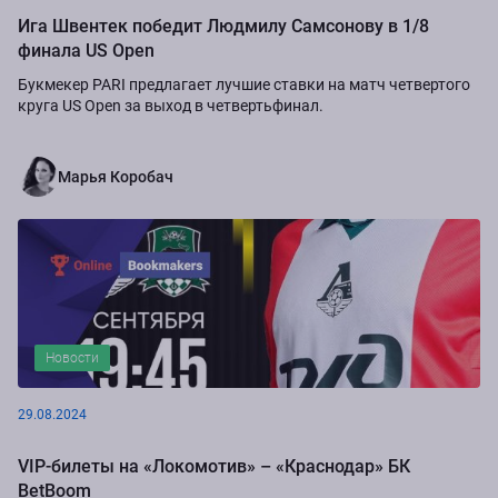
Ига Швентек победит Людмилу Самсонову в 1/8
финала US Open
Букмекер PARI предлагает лучшие ставки на матч четвертого
круга US Open за выход в четвертьфинал.
Марья Коробач
Новости
29.08.2024
VIP-билеты на «Локомотив» – «Краснодар» БК
BetBoom