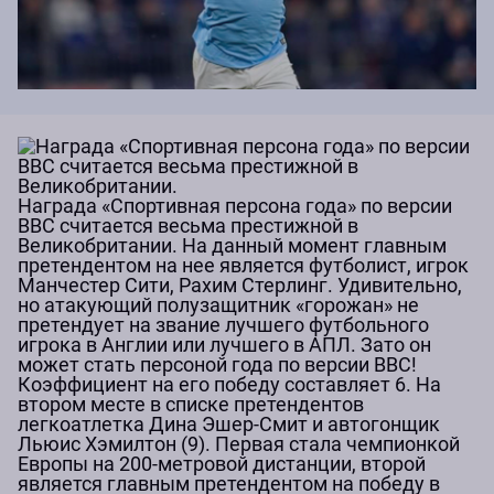
Награда «Спортивная персона года» по версии
ВВС считается весьма престижной в
Великобритании. На данный момент главным
претендентом на нее является футболист, игрок
Манчестер Сити, Рахим Стерлинг. Удивительно,
но атакующий полузащитник «горожан» не
претендует на звание лучшего футбольного
игрока в Англии или лучшего в АПЛ. Зато он
может стать персоной года по версии ВВС!
Коэффициент на его победу составляет 6. На
втором месте в списке претендентов
легкоатлетка Дина Эшер-Смит и автогонщик
Льюис Хэмилтон (9). Первая стала чемпионкой
Европы на 200-метровой дистанции, второй
является главным претендентом на победу в