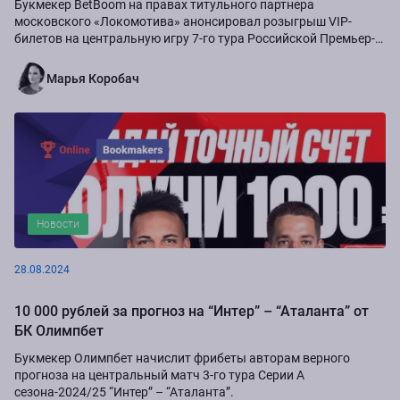
Букмекер BetBoom на правах титульного партнера
московского «Локомотива» анонсировал розыгрыш VIP-
билетов на центральную игру 7-го тура Российской Премьер-
Лиги сезона-2024/25...
Марья Коробач
Новости
28.08.2024
10 000 рублей за прогноз на “Интер” – “Аталанта” от
БК Олимпбет
Букмекер Олимпбет начислит фрибеты авторам верного
прогноза на центральный матч 3-го тура Серии А
сезона-2024/25 “Интер” – “Аталанта”.