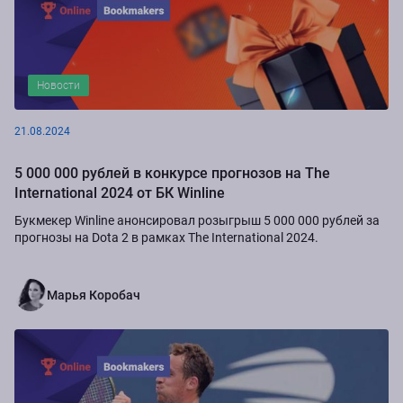
Новости
21.08.2024
5 000 000 рублей в конкурсе прогнозов на The
International 2024 от БК Winline
Букмекер Winline анонсировал розыгрыш 5 000 000 рублей за
прогнозы на Dota 2 в рамках The International 2024.
Марья Коробач