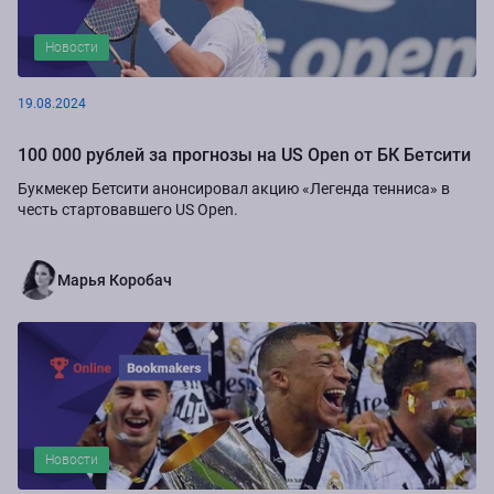
Новости
19.08.2024
100 000 рублей за прогнозы на US Open от БК Бетсити
Букмекер Бетсити анонсировал акцию «Легенда тенниса» в
честь стартовавшего US Open.
Марья Коробач
Новости