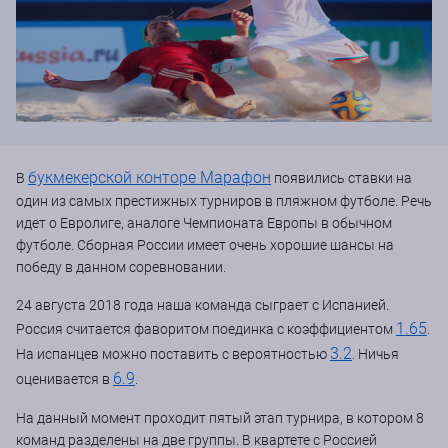
букмекерской конторе Марафон
В
появились ставки на
один из самых престижных турниров в пляжном футболе. Речь
идет о Евролиге, аналоге Чемпионата Европы в обычном
футболе. Сборная России имеет очень хорошие шансы на
победу в данном соревновании.
24 августа 2018 года наша команда сыграет с Испанией.
1.65
Россия считается фаворитом поединка с коэффициентом
.
3.2
На испанцев можно поставить с вероятностью
. Ничья
6.9
оценивается в
.
На данный момент проходит пятый этап турнира, в котором 8
команд разделены на две группы. В квартете с Россией