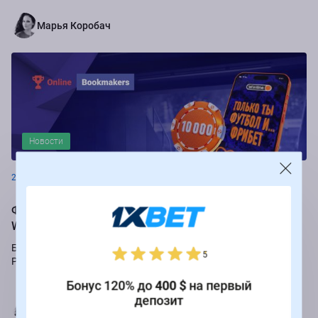
Марья Коробач
Новости
26.08.2024
Фрибеты до 250 000 рублей за ставки на РПЛ от БК
Winline
Букмекер Winline подарит бесплатные ставки за пари на игры
5
Российской Премьер-лиги.
Бонус 120% до
400 $
на первый
депозит
Марья Коробач