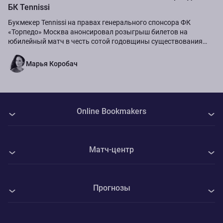
БК Tennissi
Букмекер Tennissi на правах генерального спонсора ФК
«Торпедо» Москва анонсировал розыгрыш билетов на
юбилейный матч в честь сотой годовщины существования
команды.
Марья Коробач
Online Bookmakers
О нас
Матч-центр
Авторы
Все матчи
Контакты
Прогнозы
СКА-Хабаровск - Спартак
Политика Cookie
Все прогнозы на спорт
Динамо М - Динамо Махачкала