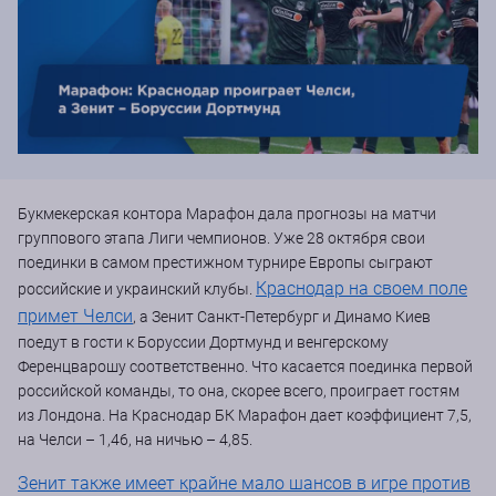
Букмекерская контора Марафон дала прогнозы на матчи
группового этапа Лиги чемпионов. Уже 28 октября свои
поединки в самом престижном турнире Европы сыграют
Краснодар на своем поле
российские и украинский клубы.
примет Челси
, а Зенит Санкт-Петербург и Динамо Киев
поедут в гости к Боруссии Дортмунд и венгерскому
Ференцварошу соответственно. Что касается поединка первой
российской команды, то она, скорее всего, проиграет гостям
из Лондона. На Краснодар БК Марафон дает коэффициент 7,5,
на Челси – 1,46, на ничью – 4,85.
Зенит также имеет крайне мало шансов в игре против