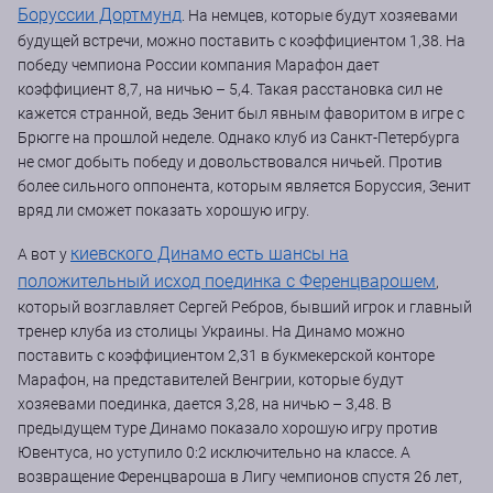
Боруссии Дортмунд
. На немцев, которые будут хозяевами
будущей встречи, можно поставить с коэффициентом 1,38. На
победу чемпиона России компания Марафон дает
коэффициент 8,7, на ничью – 5,4. Такая расстановка сил не
кажется странной, ведь Зенит был явным фаворитом в игре с
Брюгге на прошлой неделе. Однако клуб из Санкт-Петербурга
не смог добыть победу и довольствовался ничьей. Против
более сильного оппонента, которым является Боруссия, Зенит
вряд ли сможет показать хорошую игру.
киевского Динамо есть шансы на
А вот у
положительный исход поединка с Ференцварошем
,
который возглавляет Сергей Ребров, бывший игрок и главный
тренер клуба из столицы Украины. На Динамо можно
поставить с коэффициентом 2,31 в букмекерской конторе
Марафон, на представителей Венгрии, которые будут
хозяевами поединка, дается 3,28, на ничью – 3,48. В
предыдущем туре Динамо показало хорошую игру против
Ювентуса, но уступило 0:2 исключительно на классе. А
возвращение Ференцвароша в Лигу чемпионов спустя 26 лет,