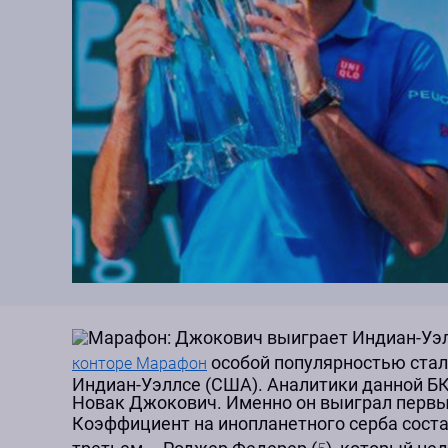
особой популярностью стали
конторе Марафон
Индиан-Уэллсе (США). Аналитики данной БК
Новак Джокович. Именно он выиграл первый 
Коэффициент на инопланетного серба сост