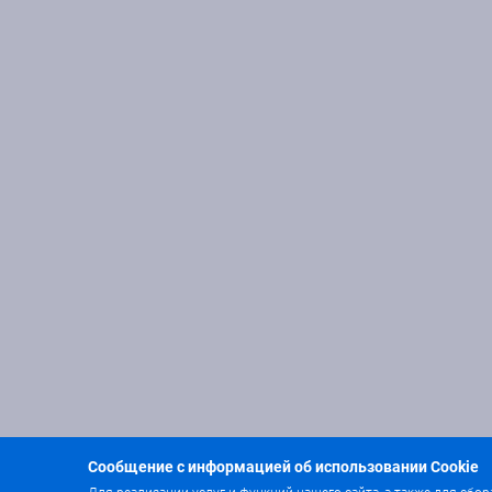
Сообщение с информацией об использовании Cookie