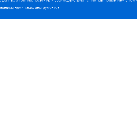
ра данных о том, как посетители взаимодействуют с ним, мы применяем в том 
Подробнее
зованием нами таких инструментов.
Прогнозы
Матч-ц
Все прогнозы на спорт
Все матчи
Футбол
Торпедо М
Хоккей
Вулверхэм
Теннис
Уиком - С