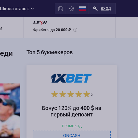
Школа ставок
ВХОД
ый
Фрибеты до
20 000 ₽
реди
Топ 5 букмекеров
5
Бонус 120% до
400 $
на
первый депозит
ПРОМОКОД
ONCASH