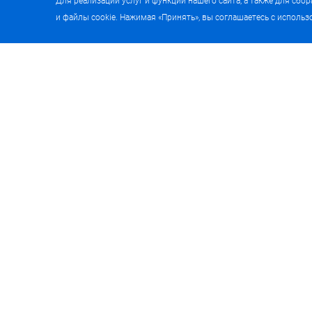
Для реализации услуг и функций нашего сайта, а также для сбо
и файлы cookie. Нажимая «Принять», вы соглашаетесь с исполь
Букмекеры
1xBet
ПРИ ПРИЗНАКАХ ЗАВИСИМОСТИ
ОБРАТИТЕСЬ К СПЕЦИАЛИСТУ
Parimatch
Leonbets
Melbet