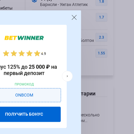
1.8
Барнсли - Уиган Атлетик
рибеты
ТМ 3
1.7
ии А
Стокпорт Каунти -
Донкастер
нта”.
ОЗ - нет
2.3
Шеффилд Уэнсдей - Болтон
ТБ 2.5
1.55
4.9
4
Сток Сити - Олдхэм
ус 125% до
25 000 ₽
на
Фрибеты до
20 00
ВСЕ ПРОГНОЗЫ
первый депозит
ПРОМОКОД
ПРОМОКОД
Последние комментарии
ONBCOM
ONB
02.04.2026 15:47
Марафон
ПОЛУЧИТЬ БОНУС
ПОЛУЧИТЬ БОНУ
Годная контора, ставил несколько
al 2024
раз, все нормально. Потом...
розыгрыш 5
ota 2 в
Антон