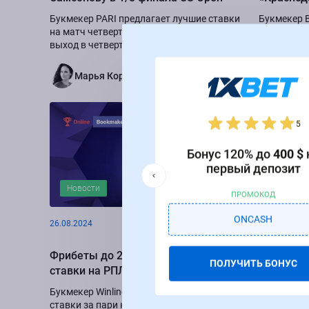
Букмекер PARI предлагает лучшие ставки
Букмекер 
на матч четвертого круга US Open за
партнера 
выход в четвертьфинал.
анонсиров
центральну
Премьер-Ли
Марья Коробач
Марь
4.8
5
Бонус 120% до
400 $
первый депозит
Новости
Новости
ПРОМОКОД
ONCASH
26.08.2024
23.08.2024
Фрибеты до 250 000 рублей за
БК Леон и
ПОЛУЧИТЬ БОНУС
ПОЛУЧИТЬ БОНУС
ставки на РПЛ от БК Winline
благотво
Букмекер Winline подарит бесплатные
Букмекерск
ставки за пари на игры Российской
футбольны