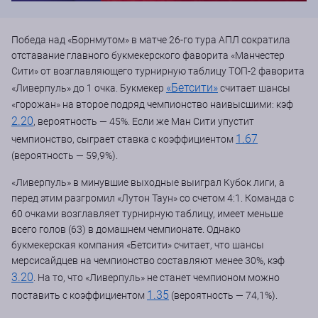
Победа над «Борнмутом» в матче 26-го тура АПЛ сократила
отставание главного букмекерского фаворита «Манчестер
Сити» от возглавляющего турнирную таблицу ТОП-2 фаворита
«Бетсити»
«Ливерпуль» до 1 очка. Букмекер
считает шансы
«горожан» на второе подряд чемпионство наивысшими: кэф
2.20
, вероятность ― 45%. Если же Ман Сити упустит
1.67
чемпионство, сыграет ставка с коэффициентом
(вероятность ― 59,9%).
«Ливерпуль» в минувшие выходные выиграл Кубок лиги, а
перед этим разгромил «Лутон Таун» со счетом 4:1. Команда с
60 очками возглавляет турнирную таблицу, имеет меньше
всего голов (63) в домашнем чемпионате. Однако
букмекерская компания «Бетсити» считает, что шансы
мерсисайдцев на чемпионство составляют менее 30%, кэф
3.20
. На то, что «Ливерпуль» не станет чемпионом можно
1.35
поставить с коэффициентом
(вероятность ― 74,1%).