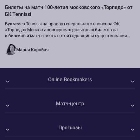
Билеты на матч 100-летия московского «Торпедо» от
БК Tennissi
Букмекер Tennissi на правах генерального спонсора ФК
«Торпедо» Москва анонсировал розыгрыш билетов на
юбилейный матч в честь сотой годовщины существования
команды.
Марья Коробач
Online Bookmakers
О нас
Матч-центр
Авторы
Все матчи
Контакты
Прогнозы
Торпедо Москва - ФК Сочи
Политика Cookie