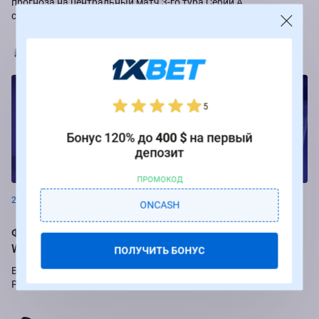
прогноза на центральный матч 3-го тура Серии А
сезона-2024/25 “Интер” – “Аталанта”.
Марья Коробач
5
Бонус 120% до
400 $
на первый
депозит
Новости
ПРОМОКОД
26.08.2024
ONCASH
Фрибеты до 250 000 рублей за ставки на РПЛ от БК
Winline
ПОЛУЧИТЬ БОНУС
Букмекер Winline подарит бесплатные ставки за пари на игры
Российской Премьер-лиги.