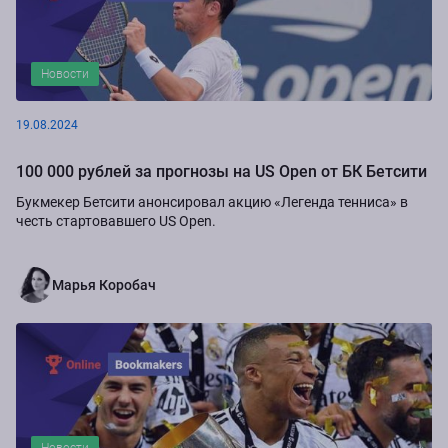
Новости
19.08.2024
100 000 рублей за прогнозы на US Open от БК Бетсити
Букмекер Бетсити анонсировал акцию «Легенда тенниса» в
честь стартовавшего US Open.
Марья Коробач