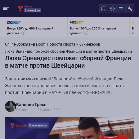
Бонус 120% до
400 $
на первый
Бонус 100% до
250 $
на первый
Бону
депозит
депозит
перв
Online-Bookmakers.com
Новости спорта и букмекеров
Люка Эрнандес поможет сборной Франции в матче против Швейцарии
Люка Эрнандес поможет сборной Франции
в матче против Швейцарии
Защитник мюнхенской "Баварии" и сборной Франции Люка
Эрнандес восстановился после травмы и сможет сыграть
против Швейцарии в матче 1/8 плей-офф ЕВРО-2020.
Валерий Гресь
Обновлено: 26 июня 2021