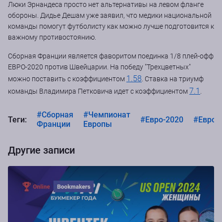
Люки Эрнандеса просто нет альтернативы на левом фланге
обороны. Дидье Дешам уже заявил, что медики национальной
команды помогут футболисту как можно лучше подготовится к
важному противостоянию.
Сборная Франции является фаворитом поединка 1/8 плей-офф
ЕВРО-2020 против Швейцарии. На победу "Трехцветных"
1.58
можно поставить с коэффициентом
. Ставка на триумф
7.1
команды Владимира Петковича идет с коэффициентом
.
#Сборная
#Чемпионат
Теги:
#Евро-2020
#Евро-
Франции
Европы
Другие записи