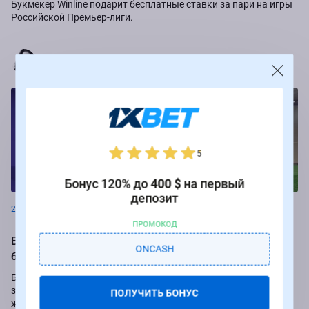
Букмекер Winline подарит бесплатные ставки за пари на игры
Российской Премьер-лиги.
Марья Коробач
5
Новости
Бонус 120% до
400 $
на первый
депозит
23.08.2024
ПРОМОКОД
БК Леон и ФК "Енисей" подвели итоги
ONCASH
благотворительной акции
Букмекерская компания "Леон" и футбольный клуб "Енисей"
завершили благотворительный проект "В каждой кошке
ПОЛУЧИТЬ БОНУС
живет лев". Акция направлена на поиск хозяев питомцам из