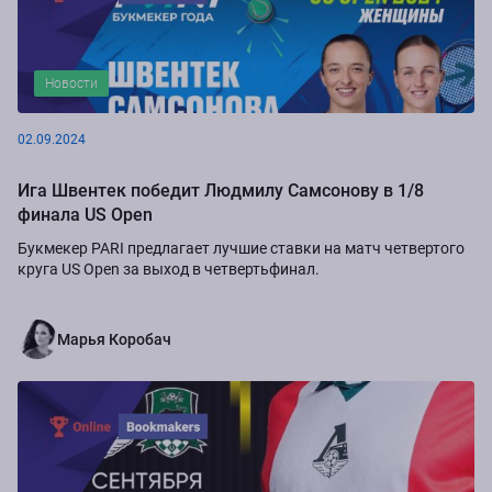
Новости
02.09.2024
Ига Швентек победит Людмилу Самсонову в 1/8
финала US Open
Букмекер PARI предлагает лучшие ставки на матч четвертого
круга US Open за выход в четвертьфинал.
Марья Коробач