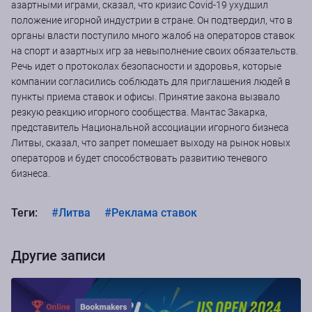
азартными играми, сказал, что кризис Covid-19 ухудшил
положение игорной индустрии в стране. Он подтвердил, что в
органы власти поступило много жалоб на операторов ставок
на спорт и азартных игр за невыполнение своих обязательств.
Речь идет о протоколах безопасности и здоровья, которые
компании согласились соблюдать для приглашения людей в
пункты приема ставок и офисы. Принятие закона вызвало
резкую реакцию игорного сообщества. Мантас Закарка,
представитель Национальной ассоциации игорного бизнеса
Литвы, сказал, что запрет помешает выходу на рынок новых
операторов и будет способствовать развитию теневого
бизнеса.
Теги:
#Литва
#Реклама ставок
Другие записи