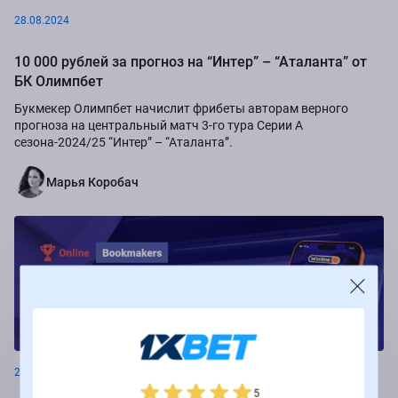
28.08.2024
10 000 рублей за прогноз на “Интер” – “Аталанта” от
БК Олимпбет
Букмекер Олимпбет начислит фрибеты авторам верного
прогноза на центральный матч 3-го тура Серии А
сезона-2024/25 “Интер” – “Аталанта”.
Марья Коробач
Новости
26.08.2024
5