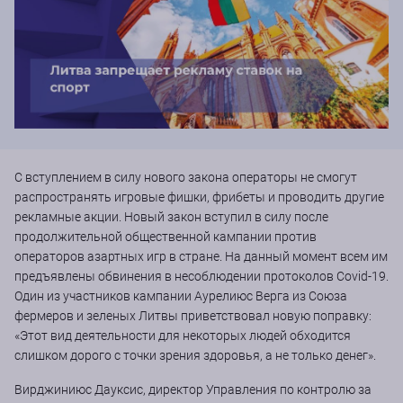
С вступлением в силу нового закона операторы не смогут
распространять игровые фишки, фрибеты и проводить другие
рекламные акции. Новый закон вступил в силу после
продолжительной общественной кампании против
операторов азартных игр в стране. На данный момент всем им
предъявлены обвинения в несоблюдении протоколов Covid-19.
Один из участников кампании Аурелиюс Верга из Союза
фермеров и зеленых Литвы приветствовал новую поправку:
«Этот вид деятельности для некоторых людей обходится
слишком дорого с точки зрения здоровья, а не только денег».
Вирджиниюс Дауксис, директор Управления по контролю за