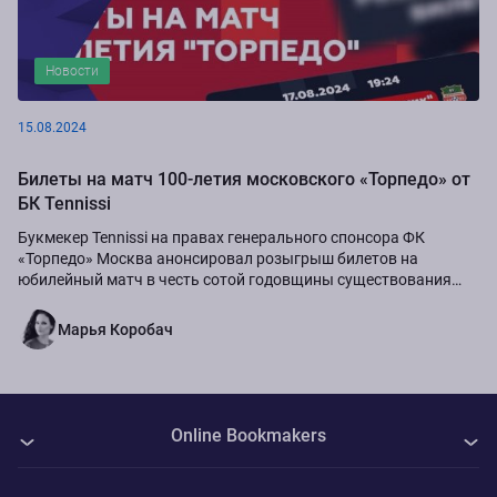
Новости
15.08.2024
Билеты на матч 100-летия московского «Торпедо» от
БК Tennissi
Букмекер Tennissi на правах генерального спонсора ФК
«Торпедо» Москва анонсировал розыгрыш билетов на
юбилейный матч в честь сотой годовщины существования
команды.
Марья Коробач
Online Bookmakers