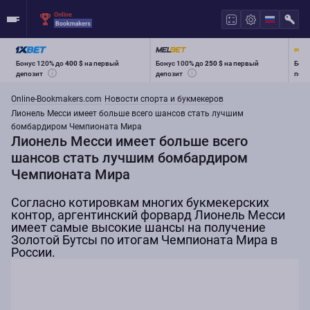
Бонус 120% до
400 $
на первый
Бонус 100% до
250 $
на первый
Бону
депозит
депозит
перв
Online-Bookmakers.com
Новости спорта и букмекеров
Лионель Месси имеет больше всего шансов стать лучшим
бомбардиром Чемпионата Мира
Лионель Месси имеет больше всего
шансов стать лучшим бомбардиром
Чемпионата Мира
Согласно котировкам многих букмекерских
контор, аргентинский форвард Лионель Месси
имеет самые высокие шансы на получение
Золотой Бутсы по итогам Чемпионата Мира в
России.