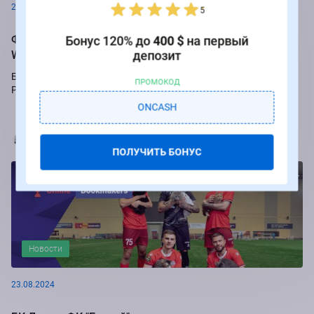
26.08.2024
5
Фрибеты до 250 000 рублей за ставки на РПЛ от БК
Бонус 120% до
400 $
на первый
депозит
Winline
Букмекер Winline подарит бесплатные ставки за пари на игры
ПРОМОКОД
Российской Премьер-лиги.
ONCASH
Марья Коробач
ПОЛУЧИТЬ БОНУС
Новости
23.08.2024