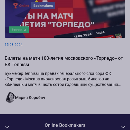
Новости
15.08.2024
Билеты на матч 100-летия московского «Торпедо» от
БК Tennissi
Букмекер Tennissi на правах генерального спонсора ФК
«Торпедо» Москва анонсировал розыгрыш билетов на
юбилейный матч в честь сотой годовщины существования
команды.
Марья Коробач
Online Bookmakers