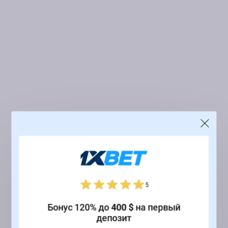
5
Бонус 120% до
400 $
на первый
депозит