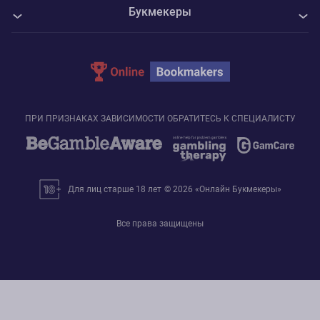
Все прогнозы на спорт
Кембридж Юнайтед - Барнет
Конфиденциальность
Букмекеры
Футбол
Крылья Советов - Балтика
Адреса ППС
1xBet
Хоккей
КПР - Миллуолл
Parimatch
Теннис
Вест Хэм - Портсмут
Leonbets
ПРИ ПРИЗНАКАХ ЗАВИСИМОСТИ ОБРАТИТЕСЬ К СПЕЦИАЛИСТУ
UFC
Melbet
Баскетбол
Betwinner
Для лиц старше 18 лет
© 2026 «Онлайн Букмекеры»
Marathonbet
Все права защищены
Pin-Up