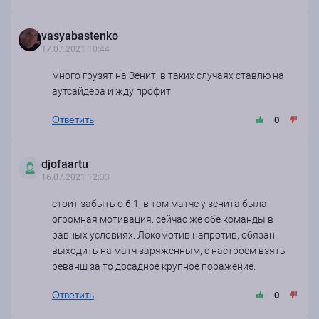
vasyabastenko
17.07.2021 10:44
много грузят на Зенит, в таких случаях ставлю на
аутсайдера и жду профит
Ответить
0
djofaartu
16.07.2021 12:33
стоит забыть о 6:1, в том матче у зенита была
огромная мотивация..сейчас же обе команды в
равных условиях. Локомотив напротив, обязан
выходить на матч заряженным, с настроем взять
реванш за то досадное крупное поражение.
Ответить
0