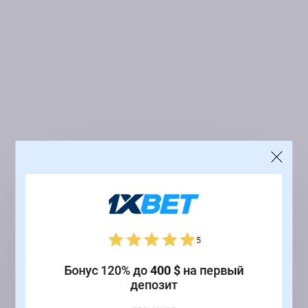
5
Бонус 120% до
400 $
на первый
депозит