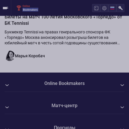
15.08.2024
Билеты на матч 100-летия московского «Торпедо» от
БК Tennissi
Букмекер Tennissi на правах генерального спонсора ФК
«Торпедо» Москва анонсировал розыгрыш билетов на
юбилейный матч в честь сотой годовщины существования
команды.
Марья Коробач
Online Bookmakers
О нас
Матч-центр
Авторы
Все матчи
Контакты
Прогнозы