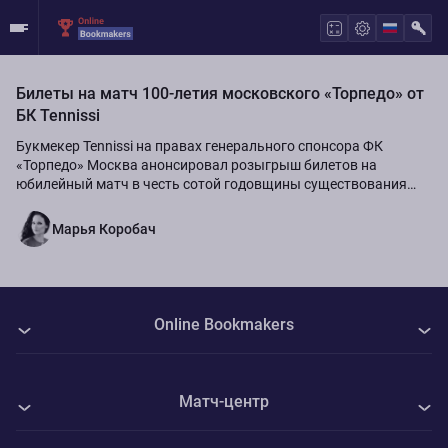
15.08.2024
Билеты на матч 100-летия московского «Торпедо» от
БК Tennissi
Букмекер Tennissi на правах генерального спонсора ФК
«Торпедо» Москва анонсировал розыгрыш билетов на
юбилейный матч в честь сотой годовщины существования
команды.
Марья Коробач
Online Bookmakers
О нас
Матч-центр
Авторы