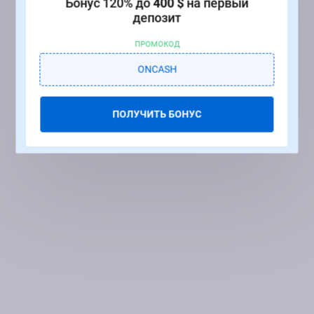
Бонус 120% до
400 $
на первый
депозит
ПРОМОКОД
ONCASH
ПОЛУЧИТЬ БОНУС