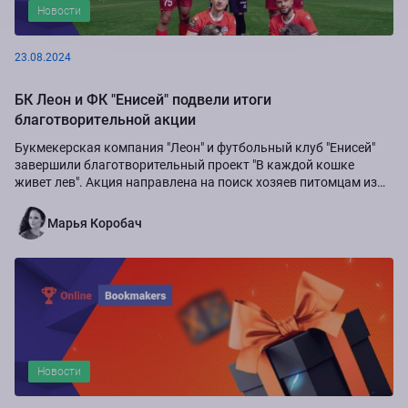
Новости
23.08.2024
БК Леон и ФК "Енисей" подвели итоги
благотворительной акции
Букмекерская компания "Леон" и футбольный клуб "Енисей"
завершили благотворительный проект "В каждой кошке
живет лев". Акция направлена на поиск хозяев питомцам из
приюта "Золотое сердце", а также...
Марья Коробач
Новости