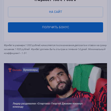
НА САЙТ
ПОЛУЧИТЬ БОНУС
Фрибет в размере 1 000 рублей начисляется после внесения депозита и ставок на сумму
не менее 1 000 рублей. Фрибет должен быть отыгран в течение 14 дней. Минимальный
коэффициент - 1.01.