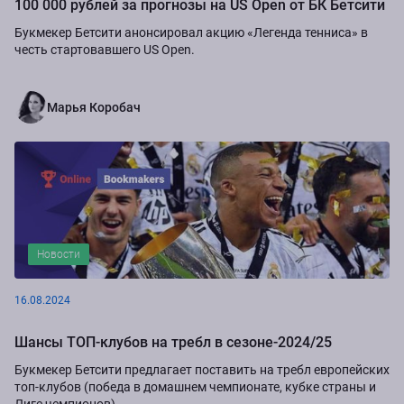
100 000 рублей за прогнозы на US Open от БК Бетсити
Букмекер Бетсити анонсировал акцию «Легенда тенниса» в
честь стартовавшего US Open.
Марья Коробач
Новости
16.08.2024
Шансы ТОП-клубов на требл в сезоне-2024/25
Букмекер Бетсити предлагает поставить на требл европейских
топ-клубов (победа в домашнем чемпионате, кубке страны и