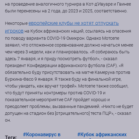
на проведение аналогичного турнира в Кот-д'Ивуаре и Гвинее
были перенесены на 2 года, до 2023 и 2025, соответственно.
европейские клубы не хотят отпускать
Некоторые
игроков
на Кубок африканских наций, ссылаясь на опасения
по поводу варианта COVID-19 Омикрон. Однако Мотсепе
заявил, что отложенное соревнование должно начаться менее
чем через 3 недели, как и планировалось. «Я собираюсь быть
здесь 7 января, и я приду посмотреть футбол», - сказал
президент Конфедерации африканского футбола (CAF). «Я
обязательно буду присутствовать на матче Камеруна против
Буркина-Фасо 9 января. Я также буду на финальной игре,
чтобы увидеть, как вручат трофей». Мотсепе также сообщил,
что будут приняты контрмеры против COVID-19 и
показательное мероприятие CAF пройдет хорошо и
преодолеет проблемы, вызванные пандемией. «Никто не будет
допущен на стадион без [отрицательного] теста ПЦР», - сказал
он.
#Коронавирус в
#Кубок африканских
Теги: