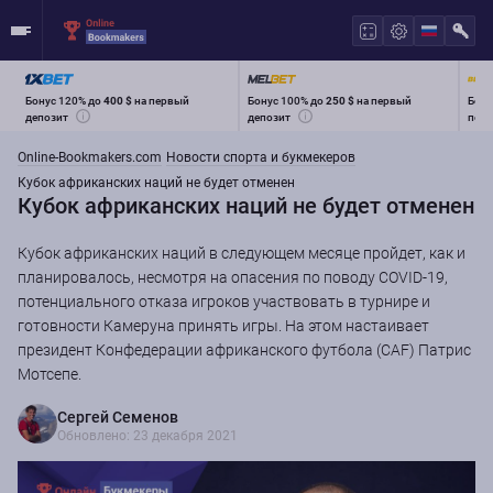
Бонус 120% до
400 $
на первый
Бонус 100% до
250 $
на первый
Бону
депозит
депозит
перв
Online-Bookmakers.com
Новости спорта и букмекеров
Кубок африканских наций не будет отменен
Кубок африканских наций не будет отменен
Кубок африканских наций в следующем месяце пройдет, как и
планировалось, несмотря на опасения по поводу COVID-19,
потенциального отказа игроков участвовать в турнире и
готовности Камеруна принять игры. На этом настаивает
президент Конфедерации африканского футбола (CAF) Патрис
Мотсепе.
Сергей Семенов
Обновлено: 23 декабря 2021