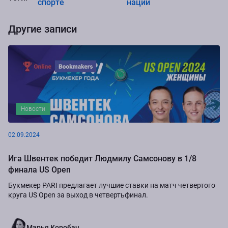
спорте
наций
Другие записи
Новости
02.09.2024
Ига Швентек победит Людмилу Самсонову в 1/8
финала US Open
Букмекер PARI предлагает лучшие ставки на матч четвертого
круга US Open за выход в четвертьфинал.
Марья Коробач