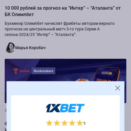
10 000 рублей за прогноз на “Интер” – “Аталанта” от
БК Олимпбет
Букмекер Олимпбет начислит фрибеты авторам верного
прогноза на центральный матч 3-го тура Серии А
сезона-2024/25 “Интер” – “Аталанта”.
Марья Коробач
Новости
26.08.2024
Фрибеты до 250 000 рублей за ставки на РПЛ от БК
5
Winline