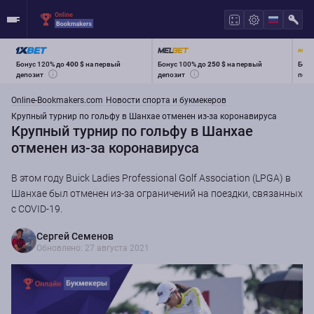
Бонус 120% до
400 $
на первый
Бонус 100% до
250 $
на первый
Бону
депозит
депозит
перв
Online-Bookmakers.com
Новости спорта и букмекеров
Крупный турнир по гольфу в Шанхае отменен из-за коронавируса
Крупный турнир по гольфу в Шанхае
отменен из-за коронавируса
В этом году Buick Ladies Professional Golf Association (LPGA) в
Шанхае был отменен из-за ограничений на поездки, связанных
с COVID-19.
Сергей Семенов
Обновлено: 27 августа 2021