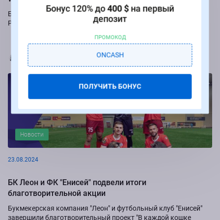
Бонус 120% до
400 $
на первый
Букмекер Winline подарит бесплатные ставки за пари на игры
депозит
Российской Премьер-лиги.
ПРОМОКОД
Марья Коробач
ONCASH
ПОЛУЧИТЬ БОНУС
Новости
23.08.2024
БК Леон и ФК "Енисей" подвели итоги
благотворительной акции
Букмекерская компания "Леон" и футбольный клуб "Енисей"
завершили благотворительный проект "В каждой кошке