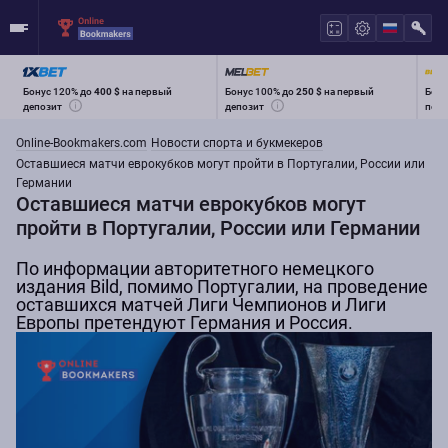
Бонус 120% до
400 $
на первый
Бонус 100% до
250 $
на первый
Бону
депозит
депозит
перв
Online-Bookmakers.com
Новости спорта и букмекеров
Оставшиеся матчи еврокубков могут пройти в Португалии, России или
Германии
Оставшиеся матчи еврокубков могут
пройти в Португалии, России или Германии
По информации авторитетного немецкого
издания Bild, помимо Португалии, на проведение
оставшихся матчей Лиги Чемпионов и Лиги
Европы претендуют Германия и Россия.