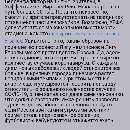
Бёлленфалльтор на 17 тыс. зрителей, в
Хоффенхайме - Вирзоль-Рейн-Неккар-арена на
чуть больше 30 тыс. Пока что неизвестно,
смогут ли зрители присутствовать на поединках
оставшейся части еврокубков. Возможно, УЕФА
допустит 20% от максимальной вместимости
стадиона, как это
планируют сделать в некоторых
. Удивительно то, каким образом на
странах
привилегию провести Лигу Чемпионов и Лигу
Европы может претендовать Россия. Да, здесь
есть стадионы, но это третья страна в мире по
количеству случаев коронавируса. С каждым
днем новых заболевших людей становится все
больше, в крупных городах динамика растет
невиданными темпами. При этом местные
власти еще и умудряются говорить неправду
относительно реального количества случаев
COVID-19, о чем заявляют даже сами чиновники.
Что должно заставить УЕФА решить провести
турниры здесь, абсолютно непонятно. Даже
если Россия взятками и угрозами все-таки
примет столь неоднозначное решение,
футболисты взбунтуются и откажутся ехать.