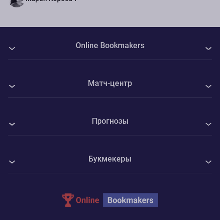
Online Bookmakers
О нас
Матч-центр
Авторы
Все матчи
Контакты
Прогнозы
Зенит - Родина Москва
Политика Cookie
Все прогнозы на спорт
Камаз Н-Ч - Волга Ульяновск
Конфиденциальность
Букмекеры
Футбол
Мэнсфилд - Шеффилд Юнайтед
Адреса ППС
1xBet
Хоккей
Ротор - Челябинск
Parimatch
Теннис
Велес - Ленинградец