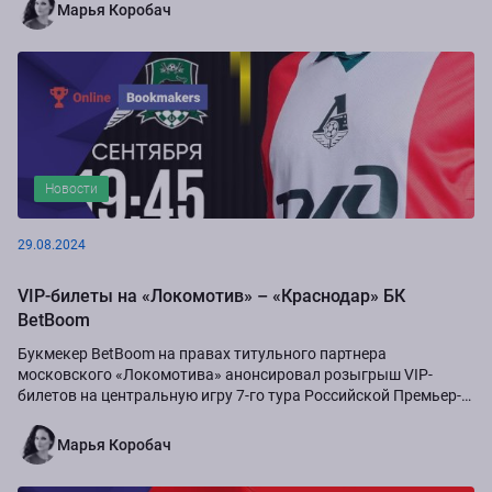
Марья Коробач
Новости
29.08.2024
VIP-билеты на «Локомотив» – «Краснодар» БК
BetBoom
Букмекер BetBoom на правах титульного партнера
московского «Локомотива» анонсировал розыгрыш VIP-
билетов на центральную игру 7-го тура Российской Премьер-
Лиги сезона-2024/25...
Марья Коробач