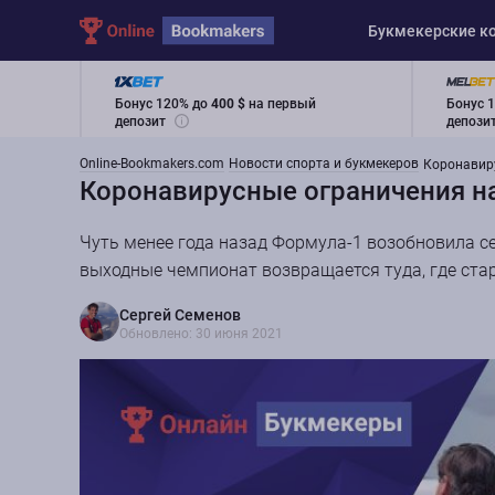
Букмекерские к
Бонус 120% до
400 $
на первый
Бонус 
депозит
депози
Online-Bookmakers.com
Новости спорта и букмекеров
Коронавиру
Коронавирусные ограничения на
Чуть менее года назад Формула-1 возобновила се
выходные чемпионат возвращается туда, где ста
Сергей Семенов
Обновлено: 30 июня 2021