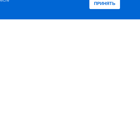
числе
ПРИНЯТЬ
ентр
Online Bookmakers
О нас
птон - Порт Вейл
Авторы
тивенэйдж
Контакты
- Рексем
Политика Cookie