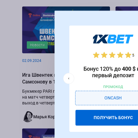
Новости
Новости
4.8
5
02.09.2024
29.08.2024
Бонус 120% до
400 $
первый депозит
Ига Швентек победит Людмилу
VIP-биле
Самсонову в 1/8 финала US Open
«Краснод
ПРОМОКОД
Букмекер PARI предлагает лучшие ставки
Букмекер 
на матч четвертого круга US Open за
партнера 
ONCASH
выход в четвертьфинал.
анонсиров
центральну
Премьер-Ли
Марья Коробач
Марь
ПОЛУЧИТЬ БОНУС
ПОЛУЧИТЬ БОНУС