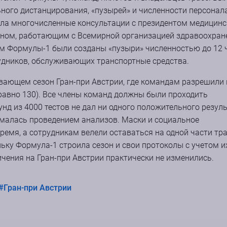
ного дистанцирования, «пузырей» и численности персонала.
ила многочисленные консультации с президентом медицин
ном, работающим с Всемирной организацией здравоохран
 Формулы-1 были созданы «пузыри» численностью до 12 ч
рудников, обслуживающих транспортные средства.
вающем сезон Гран-при Австрии, где командам разрешили 
 равно 130). Все члены команд должны были проходить
нд из 4000 тестов не дал ни одного положительного резуль
нималась проведением анализов. Маски и социальное
емя, а сотрудникам велели оставаться на одной части тр
ьку Формула-1 строила сезон и свои протоколы с учетом и
чения на Гран-при Австрии практически не изменились.
#Гран-при Австрии