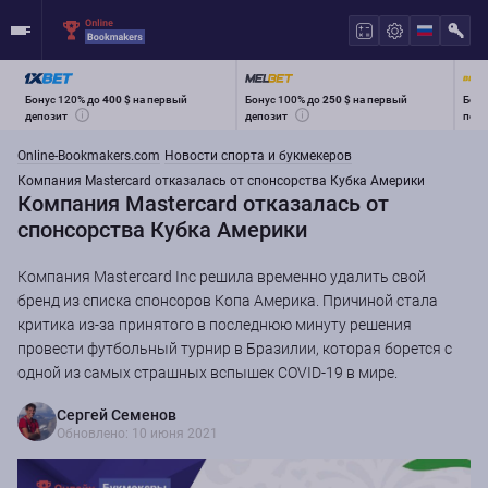
Бонус 120% до
400 $
на первый
Бонус 100% до
250 $
на первый
Бону
депозит
депозит
перв
Online-Bookmakers.com
Новости спорта и букмекеров
Компания Mastercard отказалась от спонсорства Кубка Америки
Компания Mastercard отказалась от
спонсорства Кубка Америки
Компания Mastercard Inc решила временно удалить свой
бренд из списка спонсоров Копа Америка. Причиной стала
критика из-за принятого в последнюю минуту решения
провести футбольный турнир в Бразилии, которая борется с
одной из самых страшных вспышек COVID-19 в мире.
Сергей Семенов
Обновлено: 10 июня 2021