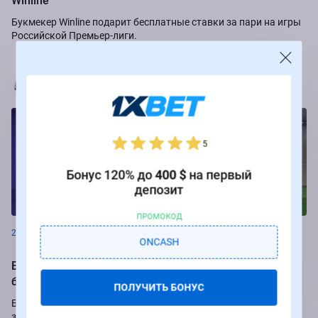
Winline
Букмекер Winline подарит бесплатные ставки за пари на игры
Российской Премьер-лиги.
Марья Коробач
5
Бонус 120% до
400 $
на первый
депозит
Новости
ПРОМОКОД
23.08.2024
ONCASH
БК Леон и ФК "Енисей" подвели итоги
благотворительной акции
ПОЛУЧИТЬ БОНУС
Букмекерская компания "Леон" и футбольный клуб "Енисей"
завершили благотворительный проект "В каждой кошке