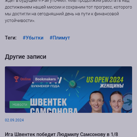
ждет в будущем?» Рэй уточнил: «Мы продолжим работать над
достижением нашей миссии и сохраним тот прогресс, которого
мы достигли на сегодняшний день на пути к финансовой
устойчивости».
Теги:
#Убытки
#Плимут
Другие записи
Новости
02.09.2024
Ига Швентек победит Людмилу Самсонову в 1/8