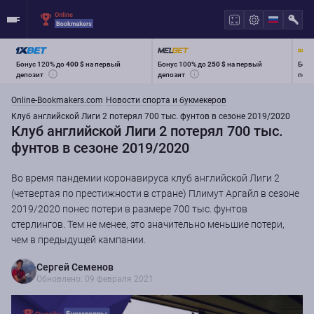
Бонус 120% до
400 $
на первый
Бонус 100% до
250 $
на первый
Бону
депозит
депозит
перв
Online-Bookmakers.com
Новости спорта и букмекеров
Клуб английской Лиги 2 потерял 700 тыс. фунтов в сезоне 2019/2020
Клуб английской Лиги 2 потерял 700 тыс.
фунтов в сезоне 2019/2020
Во время пандемии коронавируса клуб английской Лиги 2
(четвертая по престижности в стране) Плимут Аргайл в сезоне
2019/2020 понес потери в размере 700 тыс. фунтов
стерлингов. Тем не менее, это значительно меньшие потери,
чем в предыдущей кампании.
Сергей Семенов
Обновлено: 09 февраля 2021