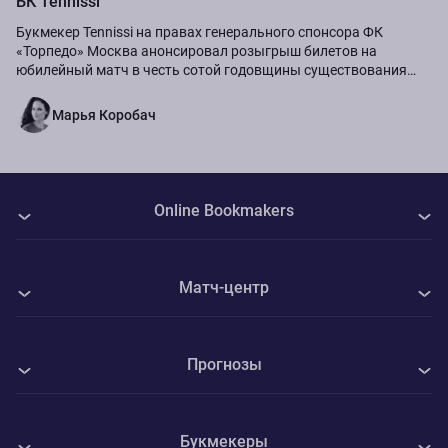
БК Tennissi
Букмекер Tennissi на правах генерального спонсора ФК
«Торпедо» Москва анонсировал розыгрыш билетов на
юбилейный матч в честь сотой годовщины существования
команды.
Марья Коробач
Online Bookmakers
О нас
Матч-центр
Авторы
Все матчи
Контакты
Прогнозы
Торпедо Москва - ФК Сочи
Политика Cookie
Все прогнозы на спорт
Уиком - Стивенэйдж
Конфиденциальность
Букмекеры