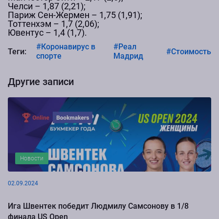
Челси – 1,87 (2,21);
Париж Сен-Жермен – 1,75 (1,91);
Тоттенхэм – 1,7 (2,06);
Ювентус – 1,4 (1,7).
#Коронавирус в
#Реал
Теги:
#Стоимость
спорте
Мадрид
Другие записи
Новости
02.09.2024
Ига Швентек победит Людмилу Самсонову в 1/8
финала US Open