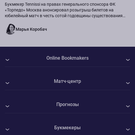
Букмекер Tennissi на правах генерального спонсора ФК
«Торпедо» Москва анонсировал розыгрыш билетов на
юбилейный матч в честь сотой годовщины существования
команды.
Марья Коробач
Online Bookmakers
О нас
Матч-центр
Авторы
Все матчи
Контакты
Прогнозы
Торпедо Москва - ФК Сочи
Политика Cookie
Все прогнозы на спорт
Уиком - Стивенэйдж
Конфиденциальность
Букмекеры