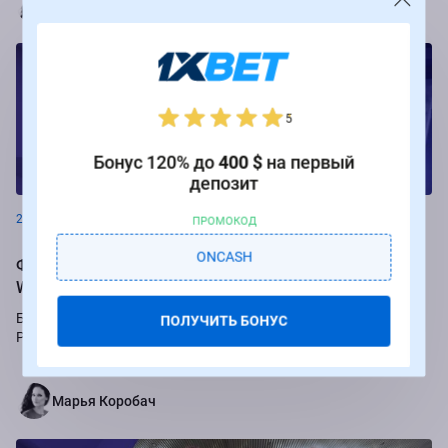
Марья Коробач
5
Бонус 120% до
400 $
на первый
Новости
депозит
26.08.2024
ПРОМОКОД
ONCASH
Фрибеты до 250 000 рублей за ставки на РПЛ от БК
Winline
Букмекер Winline подарит бесплатные ставки за пари на игры
ПОЛУЧИТЬ БОНУС
Российской Премьер-лиги.
Марья Коробач