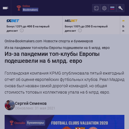
Бонус 120% до
400 $
на первый
Бонус 100% до
250 $
на первый
Бону
депозит
депозит
перв
Online-Bookmakers.com
Новости спорта и букмекеров
Из-за пандемии топ-клубы Европы подешевели на 6 млрд. евро
Из-за пандемии топ-клубы Европы
подешевели на 6 млрд. евро
Голландская компания KPMG опубликовала пятый ежегодный
отчет об оценке европейских футбольных клубов. Реал Мадрид
снова был назван самой дорогой командой, но общая
стоимость топовых коллективов упала на 6 млрд. евро.
Сергей Семенов
Обновлено: 31 мая 2021