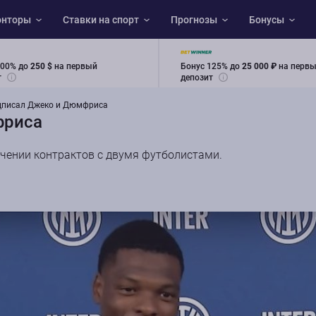
онторы
Ставки на спорт
Прогнозы
Бонусы
100% до
250 $
на первый
Бонус 125% до
25 000 ₽
на перв
т
депозит
одписал Джеко и Дюмфриса
фриса
ении контрактов с двумя футболистами.