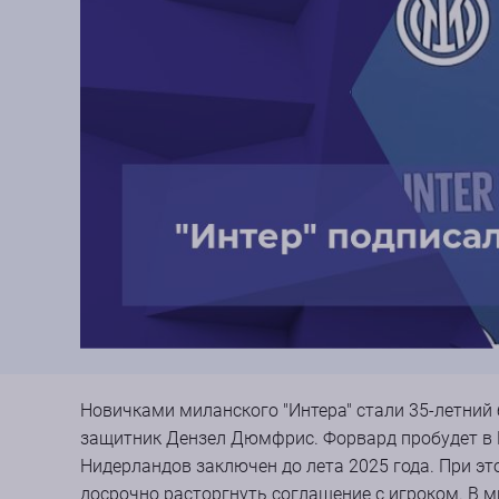
Новичками миланского "Интера" стали 35-летний
защитник Дензел Дюмфрис. Форвард пробудет в М
Нидерландов заключен до лета 2025 года. При эт
досрочно расторгнуть соглашение с игроком. В м