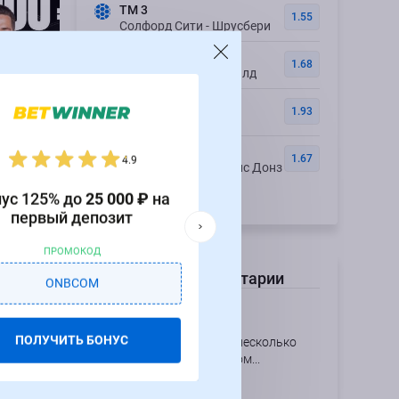
ТМ 3
1.55
Солфорд Сити - Шрусбери
ТБ 2.5
1.68
Престон - Хаддерсфилд
ТМ 2.5
1.93
КПР - Миллуолл
 “Интер”
ТБ 2.5
1.67
4.9
4
т
Норвич - Милтон Кинс Донз
рибеты
ус 125% до
25 000 ₽
на
Фрибеты до
20 00
ВСЕ ПРОГНОЗЫ
первый депозит
ии А
нта”.
ПРОМОКОД
ПРОМОКОД
Последние комментарии
ONBCOM
ONB
02.04.2026 15:47
Марафон
ПОЛУЧИТЬ БОНУС
ПОЛУЧИТЬ БОНУ
Годная контора, ставил несколько
раз, все нормально. Потом...
Антон