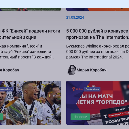
Новости
21.08.2024
 ФК "Енисей" подвели итоги
5 000 000 рублей в конкурсе
рительной акции
прогнозов на The Internation
от БК Winline
ая компания "Леон" и
Букмекер Winline анонсировал 
й клуб "Енисей" завершили
000 000 рублей за прогнозы на D
ительный проект "В каждой
рамках The International 2024.
т лев". Акция направлена на
яев питомцам из приюта
я Коробач
Марья Коробач
рдце", а также...
Новости