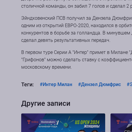
столичной команды, он забил 7 голов и сделал 2 
Эйндховенский ПСВ получил за Дензела Дюмфриса
одним из открытий ЕВРО-2020, находился в орбите
конкурентов в борьбе за голландца. В минувшем
сделал девять результативных передач.
В первом туре Серии А "Интер" примет в Милане 
"Грифонов" можно сделать ставку с коэффициен
московскому времени.
Теги:
#Интер Милан
#Дензел Дюмфрис
#
Другие записи