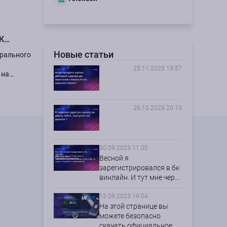
К
Новые статьи
ерального
25.11.2023 19:57
 на
годовщины
26.10.2023 20:10
30.09.2023 11:00
Весной я
зарегистрировался в бк
винлайн. И тут мне через
10 мин звонит оператор
теле 2 с просьбой
13.09.2023 19:04
подтвердить
На этой странице вы
паспортные данные в
можете безопасно
самом теле. Есть ли...
скачать официальное