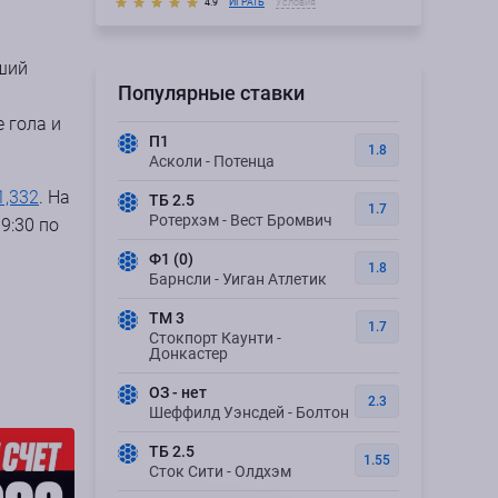
Условия
4.9
ИГРАТЬ
вший
Популярные ставки
 гола и
П1
1.8
Асколи - Потенца
1,332
. На
ТБ 2.5
1.7
Ротерхэм - Вест Бромвич
9:30 по
Ф1 (0)
1.8
Барнсли - Уиган Атлетик
ТМ 3
1.7
Стокпорт Каунти -
Донкастер
ОЗ - нет
2.3
Шеффилд Уэнсдей - Болтон
ТБ 2.5
1.55
Сток Сити - Олдхэм