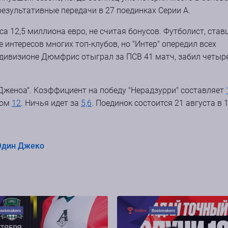
результативные передачи в 27 поединках Серии А.
 12,5 миллиона евро, не считая бонусов. Футболист, ста
 интересов многих топ-клубов, но "Интер" опередил всех
 дивизионе Дюмфрис отыграл за ПСВ 41 матч, забил четыре
"Дженоа". Коэффициент на победу "Нерадзурри" составляет
том
12
. Ничья идет за
5,6
. Поединок состоится 21 августа в 1
Эдин Джеко