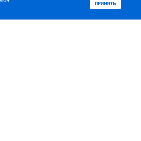
числе
ПРИНЯТЬ
ентр
Online Bookmakers
О нас
Текстильщик
Авторы
Юнайтед - Барнет
Контакты
ветов - Балтика
Политика Cookie