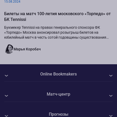
15.08.2024
Билеты на матч 100-летия московского «Торпедо» от
БК Tennissi
Букмекер Tennissi на правах генерального спонсора ФК
«Торпедо» Москва анонсировал розыгрыш билетов на
юбилейный матч в честь сотой годовщины существования
команды.
Марья Коробач
Online Bookmakers
О нас
Матч-центр
Авторы
Все матчи
Контакты
Прогнозы