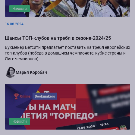
Новости
16.08.2024
Шансы ТОП-клубов на требл в сезоне-2024/25
Букмекер Бетсити предлагает поставить на требл европейских
топ-клубов (победа в домашнем чемпионате, кубке страны и
Лиге чемпионов).
Марья Коробач
Новости