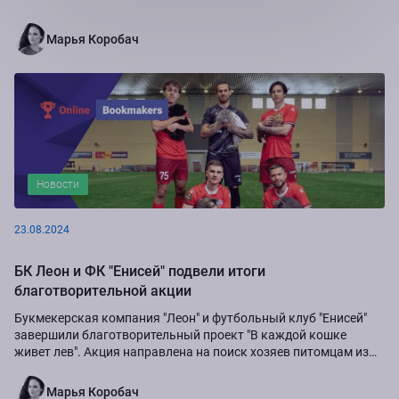
Марья Коробач
Новости
23.08.2024
БК Леон и ФК "Енисей" подвели итоги
благотворительной акции
Букмекерская компания "Леон" и футбольный клуб "Енисей"
завершили благотворительный проект "В каждой кошке
живет лев". Акция направлена на поиск хозяев питомцам из
приюта "Золотое сердце", а также...
Марья Коробач