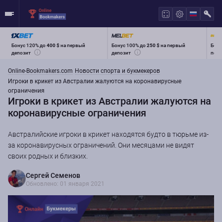
Бонус 120% до
400 $
на первый
Бонус 100% до
250 $
на первый
Бону
депозит
депозит
перв
Online-Bookmakers.com
Новости спорта и букмекеров
Игроки в крикет из Австралии жалуются на коронавирусные
ограничения
Игроки в крикет из Австралии жалуются на
коронавирусные ограничения
Австралийские игроки в крикет находятся будто в тюрьме из-
за коронавирусных ограничений. Они месяцами не видят
своих родных и близких.
Сергей Семенов
Обновлено: 01 января 2021