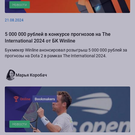
Новости
21.08.2024
5 000 000 рублей в конкурсе прогнозов на The
International 2024 от БК Winline
Букмекер Winline анонсировал розыгрыш 5 000 000 рублей за
прогнозы на Dota 2 в рамках The International 2024.
Марья Коробач
Новости