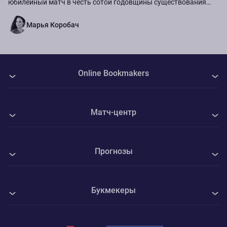
юбилейный матч в честь сотой годовщины существования
команды.
Марья Коробач
Online Bookmakers
О нас
Матч-центр
Авторы
Все матчи
Контакты
Прогнозы
Енисей - Текстильщик
Политика Cookie
Все прогнозы на спорт
Кембридж Юнайтед - Барнет
Конфиденциальность
Букмекеры
Футбол
Крылья Советов - Балтика
Адреса ППС
1xBet
Хоккей