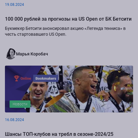
19.08.2024
100 000 рублей за прогнозы на US Open от БК Бетсити
Букмекер Бетсити анонсировал акцию «Легенда тенниса» в
честь стартовавшего US Open.
Марья Коробач
Новости
16.08.2024
Шансы ТОП-клубов на требл в сезоне-2024/25