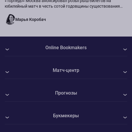
«Торпедо» Москва анонсировал розыгрыш билетов на
юбилейный матч в честь сотой годовщины существования
команды.
Марья Коробач
Online Bookmakers
О нас
Матч-центр
Авторы
Все матчи
Контакты
Прогнозы
ФК Интер - Вадуц
Политика Cookie
Все прогнозы на спорт
КуПС - Университатя Крайова
Конфиденциальность
Букмекеры
Футбол
Маккаби Тель-Авив - ЦСКА София
Адреса ППС