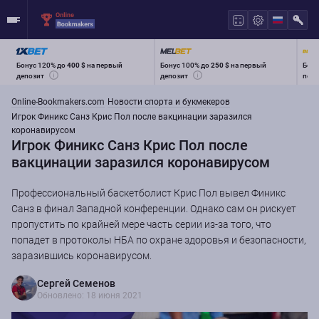
Бонус 120% до
400 $
на первый
Бонус 100% до
250 $
на первый
Бону
депозит
депозит
перв
Online-Bookmakers.com
Новости спорта и букмекеров
Игрок Финикс Санз Крис Пол после вакцинации заразился
коронавирусом
Игрок Финикс Санз Крис Пол после
вакцинации заразился коронавирусом
Профессиональный баскетболист Крис Пол вывел Финикс
Санз в финал Западной конференции. Однако сам он рискует
пропустить по крайней мере часть серии из-за того, что
попадет в протоколы НБА по охране здоровья и безопасности,
заразившись коронавирусом.
Сергей Семенов
Обновлено: 18 июня 2021