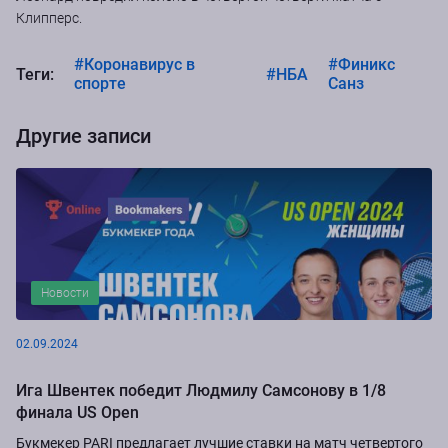
Клипперс.
#Коронавирус в
#Финикс
Теги:
#НБА
спорте
Санз
Другие записи
Новости
02.09.2024
Ига Швентек победит Людмилу Самсонову в 1/8
финала US Open
Букмекер PARI предлагает лучшие ставки на матч четвертого