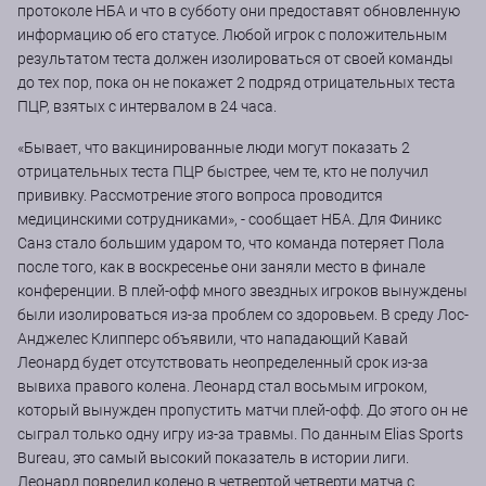
протоколе НБА и что в субботу они предоставят обновленную
информацию об его статусе. Любой игрок с положительным
результатом теста должен изолироваться от своей команды
до тех пор, пока он не покажет 2 подряд отрицательных теста
ПЦР, взятых с интервалом в 24 часа.
«Бывает, что вакцинированные люди могут показать 2
отрицательных теста ПЦР быстрее, чем те, кто не получил
прививку. Рассмотрение этого вопроса проводится
медицинскими сотрудниками», - сообщает НБА. Для Финикс
Санз стало большим ударом то, что команда потеряет Пола
после того, как в воскресенье они заняли место в финале
конференции. В плей-офф много звездных игроков вынуждены
были изолироваться из-за проблем со здоровьем. В среду Лос-
Анджелес Клипперс объявили, что нападающий Кавай
Леонард будет отсутствовать неопределенный срок из-за
вывиха правого колена. Леонард стал восьмым игроком,
который вынужден пропустить матчи плей-офф. До этого он не
сыграл только одну игру из-за травмы. По данным Elias Sports
Bureau, это самый высокий показатель в истории лиги.
Леонард повредил колено в четвертой четверти матча с