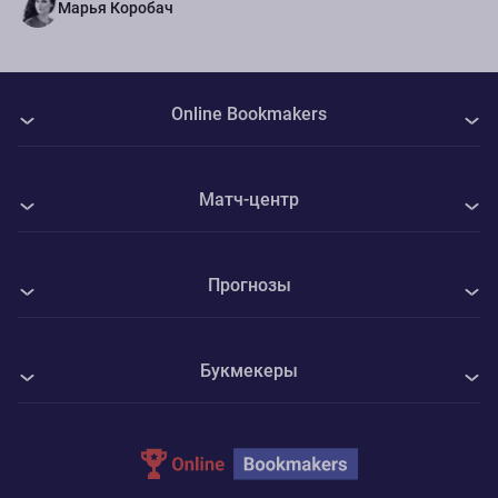
Марья Коробач
Online Bookmakers
О нас
Матч-центр
Авторы
Все матчи
Контакты
Прогнозы
ФК Интер - Вадуц
Политика Cookie
Все прогнозы на спорт
КуПС - Университатя Крайова
Конфиденциальность
Букмекеры
Футбол
Маккаби Тель-Авив - ЦСКА София
Адреса ППС
1xBet
Хоккей
Пайде Линнамеесконд - Рапид Вена
Parimatch
Теннис