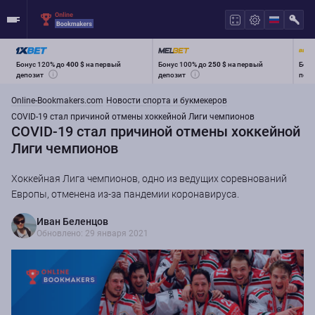
Бонус 120% до
400 $
на первый
Бонус 100% до
250 $
на первый
Бону
депозит
депозит
перв
Online-Bookmakers.com
Новости спорта и букмекеров
COVID-19 стал причиной отмены хоккейной Лиги чемпионов
COVID-19 стал причиной отмены хоккейной
Лиги чемпионов
Хоккейная Лига чемпионов, одно из ведущих соревнований
Европы, отменена из-за пандемии коронавируса.
Иван Беленцов
Обновлено: 29 января 2021