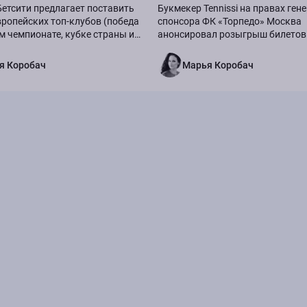
Tennissi
етсити предлагает поставить
Букмекер Tennissi на правах ген
вропейских топ-клубов (победа
спонсора ФК «Торпедо» Москва
 чемпионате, кубке страны и
анонсировал розыгрыш билетов
онов).
юбилейный матч в честь сотой 
существования команды.
я Коробач
Марья Коробач