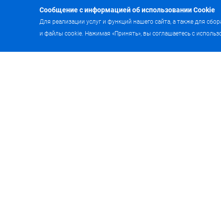
Сообщение с информацией об использовании Cookie
Для реализации услуг и функций нашего сайта, а также для сбо
и файлы cookie. Нажимая «Принять», вы соглашаетесь с исполь