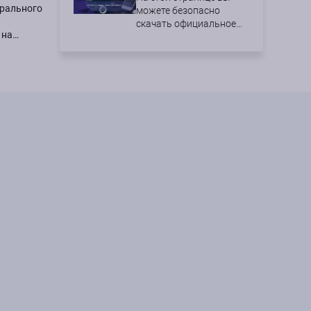
ерального
паспортные данные в
можете безопасно
самом теле. Есть ли...
скачать официальное
 на
приложение 1xBet для
годовщины
ставок на спорт.
Предоставляется доступ
к последней версии
приложения,...