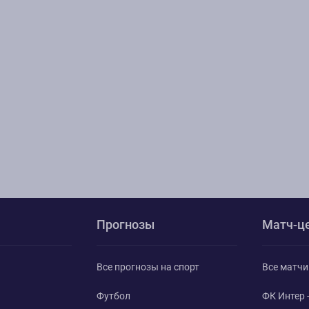
Прогнозы
Матч-ц
Все прогнозы на спорт
Все матчи
Футбол
ФК Интер 