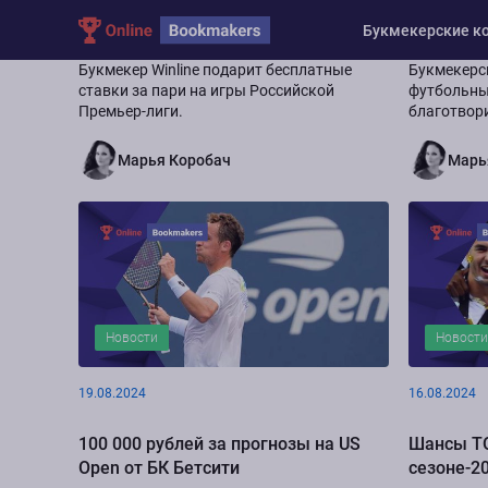
Фрибеты до 250 000 рублей за
БК Леон и
Букмекерские к
ставки на РПЛ от БК Winline
благотво
Букмекер Winline подарит бесплатные
Букмекерск
ставки за пари на игры Российской
футбольны
Премьер-лиги.
благотвор
кошке живе
поиск хоз
Марья Коробач
Марь
"Золотое се
Новости
Новости
19.08.2024
16.08.2024
100 000 рублей за прогнозы на US
Шансы ТО
Open от БК Бетсити
сезоне-2