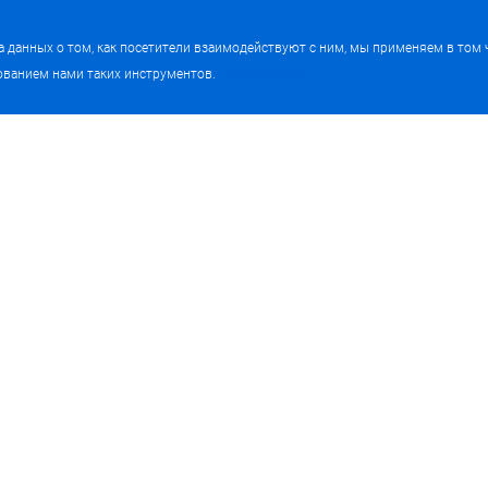
ра данных о том, как посетители взаимодействуют с ним, мы применяем в том 
Подробнее
зованием нами таких инструментов.